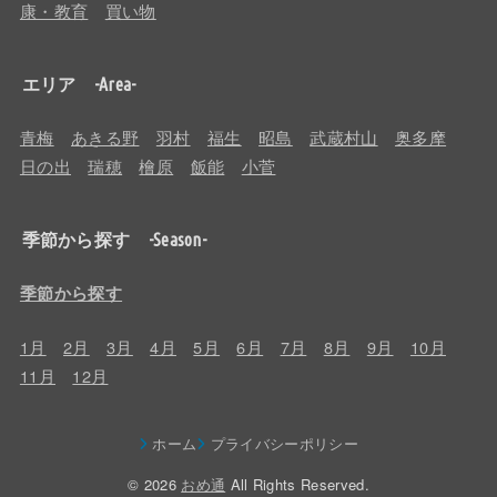
康・教育
買い物
エリア -Area-
青梅
あきる野
羽村
福生
昭島
武蔵村山
奥多摩
日の出
瑞穂
檜原
飯能
小菅
季節から探す -Season-
季節から探す
1月
2月
3月
4月
5月
6月
7月
8月
9月
10月
11月
12月
ホーム
プライバシーポリシー
© 2026
おめ通
All Rights Reserved.