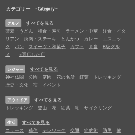
カテゴリー - Category –
すべてを見る
グルメ
蕎麦・うどん
和食・寿司
ラーメン・中華
洋食・イタ
リアン
焼肉・ステーキ
とんかつ
カレー
エスニッ
ク
パン
スイーツ・和菓子
カフェ
弁当
B級グル
メ
※閉店した店
すべてを見る
レジャー
神社仏閣
公園・庭園
花の名所
紅葉
トレッキング
歴史・文化
宿
イベント
すべてを見る
アウトドア
トレッキング
登山
花
紅葉
滝
サイクリング
すべてを見る
生活
ニュース
移住
テレワーク
交通
節約術
防災
健