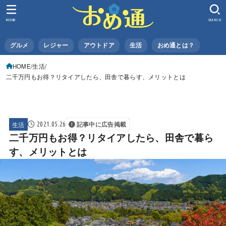
MENU
SEARCH
グルメ
レジャー
アウトドア
生活
おめ通とは？
HOME
生活
二千万円もお得？リタイアしたら、田舎で暮らす、メリットとは
生活
2021.05.26
記事中に広告掲載
二千万円もお得？リタイアしたら、田舎で暮ら
す、メリットとは