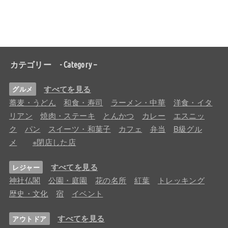
カテゴリー - Category –
すべてを見る
グルメ
蕎麦・うどん
和食・寿司
ラーメン・中華
洋食・イタ
リアン
焼肉・ステーキ
とんかつ
カレー
エスニッ
ク
パン
スイーツ・和菓子
カフェ
弁当
B級グル
メ
※閉店した店
すべてを見る
レジャー
神社仏閣
公園・庭園
花の名所
紅葉
トレッキング
歴史・文化
宿
イベント
すべてを見る
アウトドア