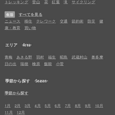
トレッキング
登山
花
紅葉
滝
サイクリング
すべてを見る
生活
ニュース
移住
テレワーク
交通
節約術
防災
健
康・教育
買い物
エリア -Area-
青梅
あきる野
羽村
福生
昭島
武蔵村山
奥多摩
日の出
瑞穂
檜原
飯能
小菅
季節から探す -Season-
季節から探す
1月
2月
3月
4月
5月
6月
7月
8月
9月
10月
11月
12月