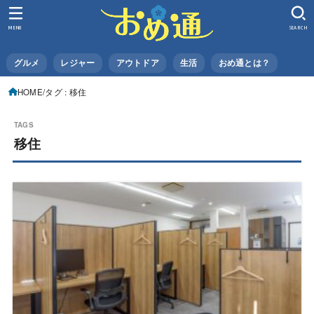
MENU
SEARCH
グルメ
レジャー
アウトドア
生活
おめ通とは？
HOME
タグ : 移住
移住