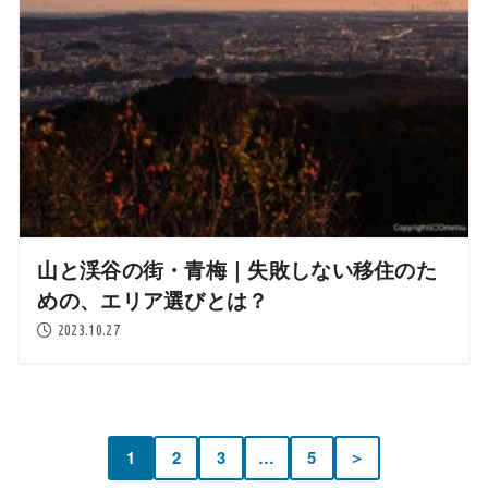
山と渓谷の街・青梅｜失敗しない移住のた
めの、エリア選びとは？
2023.10.27
1
2
3
…
5
＞