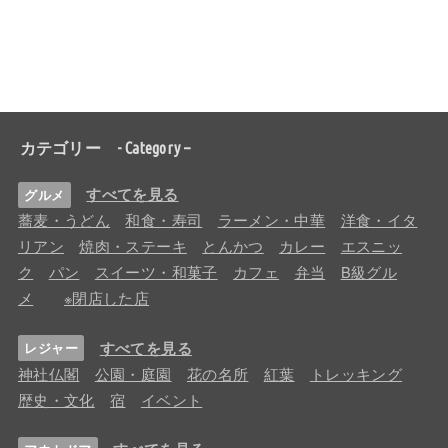
カテゴリー - Category –
すべてを見る
グルメ
蕎麦・うどん
和食・寿司
ラーメン・中華
洋食・イタ
リアン
焼肉・ステーキ
とんかつ
カレー
エスニッ
ク
パン
スイーツ・和菓子
カフェ
弁当
B級グル
メ
※閉店した店
すべてを見る
レジャー
神社仏閣
公園・庭園
花の名所
紅葉
トレッキング
歴史・文化
宿
イベント