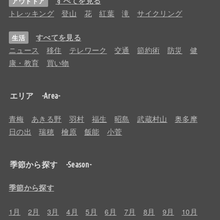
すべてを見る
アウトドア
トレッキング
登山
花
紅葉
滝
サイクリング
すべてを見る
生活
ニュース
移住
テレワーク
交通
節約術
防災
健
康・教育
買い物
エリア -Area-
青梅
あきる野
羽村
福生
昭島
武蔵村山
奥多摩
日の出
瑞穂
檜原
飯能
小菅
季節から探す -Season-
季節から探す
1月
2月
3月
4月
5月
6月
7月
8月
9月
10月