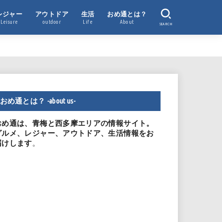
レジャー
アウトドア
生活
おめ通とは？
Leisure
outdoor
Life
About
SEARCH
おめ通とは？ -about us-
おめ通は、青梅と西多摩エリアの情報サイト。
グルメ、レジャー、アウトドア、生活情報をお
。
届けします