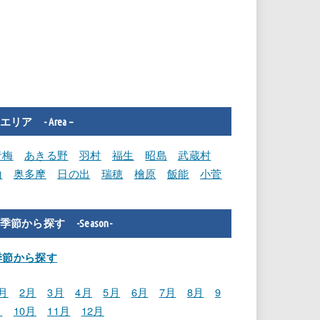
エリア - Area –
青梅
あきる野
羽村
福生
昭島
武蔵村
山
奥多摩
日の出
瑞穂
檜原
飯能
小菅
季節から探す -Season-
季節から探す
月
2月
3月
4月
5月
6月
7月
8月
9
月
10月
11月
12月