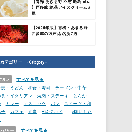
【青梅 あきる野 羽村 昭島 etc.
】西多摩 絶品アイスクリーム6
選
【2025年版】青梅・あきる野…
西多摩の彼岸花 名所7選
カテゴリー - Category –
すべてを見る
グルメ
蕎麦・うどん
和食・寿司
ラーメン・中華
洋食・イタリアン
焼肉・ステーキ
とんか
つ
カレー
エスニック
パン
スイーツ・和
菓子
カフェ
弁当
B級グルメ
※閉店した
店
すべてを見る
レジャー