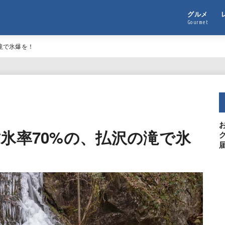
グルメ
Gourmet
滝で氷爆を！
氷率70%の、払沢の滝で氷