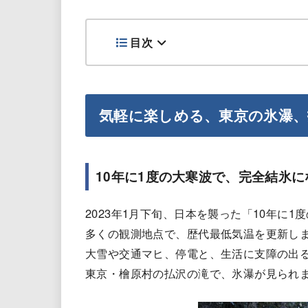
目次
気軽に楽しめる、東京の氷瀑、
10年に1度の大寒波で、完全結氷に
2023年1月下旬、日本を襲った「10年に1
多くの観測地点で、歴代最低気温を更新し
大雪や交通マヒ、停電と、生活に支障の出
東京・檜原村の払沢の滝で、氷瀑が見られ