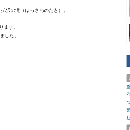
、払沢の滝（ほっさわのたき）。
ります。
みました。