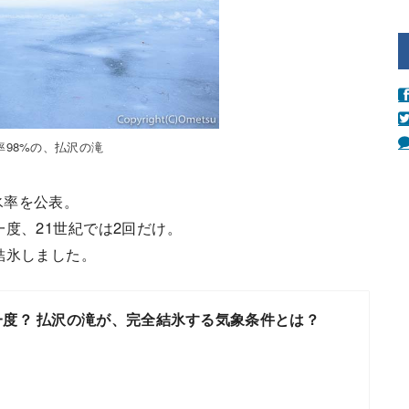
率98%の、払沢の滝
氷率を公表。
度、21世紀では2回だけ。
結氷しました。
一度？ 払沢の滝が、完全結氷する気象条件とは？