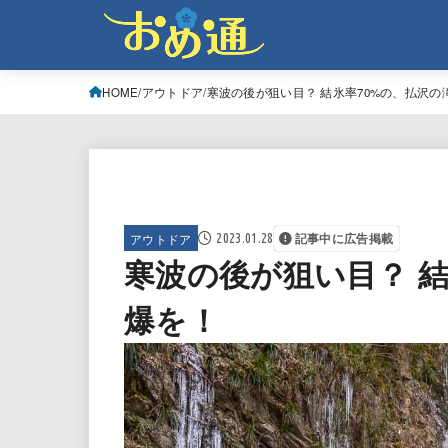
HOME
アウトドア
寒波の後が狙い目？ 結氷率70%の、払沢の
アウトドア
2023.01.28
記事中に広告掲載
寒波の後が狙い目？ 結
爆を！