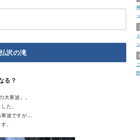
払沢の滝
なる？
度の大寒波」。
ました。
る寒波ですが…
ます。