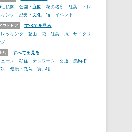
神社仏閣
公園・庭園
花の名所
紅葉
トレ
ッキング
歴史・文化
宿
イベント
すべてを見る
アウトドア
トレッキング
登山
花
紅葉
滝
サイクリ
ング
すべてを見る
生活
ニュース
移住
テレワーク
交通
節約術
防災
健康・教育
買い物