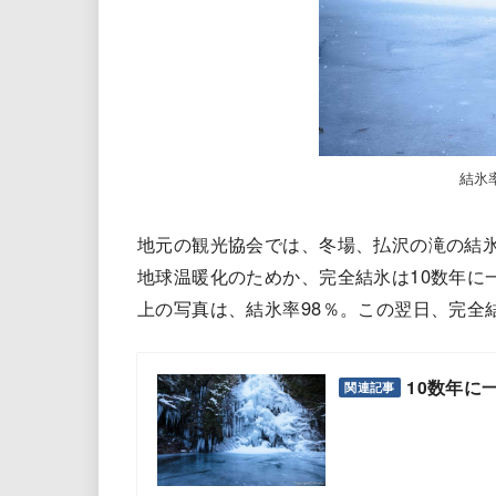
結氷
地元の観光協会では、冬場、払沢の滝の結
地球温暖化のためか、完全結氷は10数年に一
上の写真は、結氷率98％。この翌日、完全
10数年に
関連記事