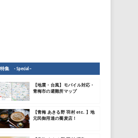
特集 - Special –
【地震・台風】モバイル対応・
青梅市の避難所マップ
【青梅 あきる野 羽村 etc. 】地
元民御用達の蕎麦店！