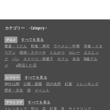
カテゴリー - Category –
すべてを見る
グルメ
蕎麦・うどん
和食・寿司
ラーメン・中華
洋食・イタ
リアン
焼肉・ステーキ
とんかつ
カレー
エスニッ
ク
パン
スイーツ・和菓子
カフェ
弁当
B級グル
メ
※閉店した店
すべてを見る
レジャー
神社仏閣
公園・庭園
花の名所
紅葉
トレッキング
歴史・文化
宿
イベント
すべてを見る
アウトドア
トレッキング
登山
花
紅葉
滝
サイクリング