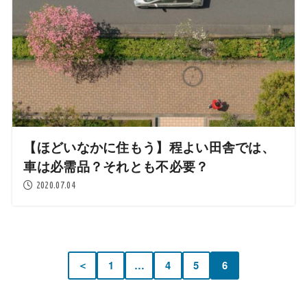
【ほどいなかに住もう】程よい田舎では、
車は必需品？それとも不必要？
2020.07.04
＜
1
…
4
5
6