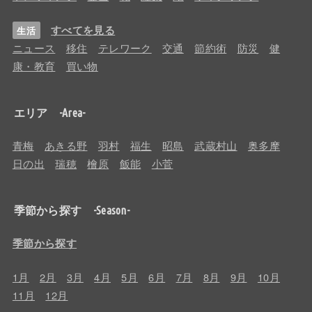
すべてを見る
生活
ニュース
移住
テレワーク
交通
節約術
防災
健
康・教育
買い物
エリア -Area-
青梅
あきる野
羽村
福生
昭島
武蔵村山
奥多摩
日の出
瑞穂
檜原
飯能
小菅
季節から探す -Season-
季節から探す
1月
2月
3月
4月
5月
6月
7月
8月
9月
10月
11月
12月