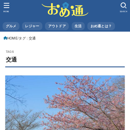
MENU
SEARCH
グルメ
レジャー
アウトドア
生活
おめ通とは？
HOME
タグ : 交通
交通