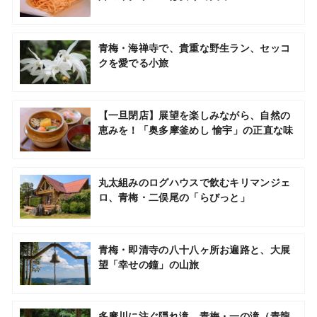
青梅・海禅寺で、貴重な野生ラン、セッコ
クを愛でる小旅
【一旦閉店】展望を楽しみながら、自然の
恵みを！「奥多摩釜めし 愉宇」の正直な味
丸太組みのログハウスで飲むキリマンジェ
ロ、青梅・二俣尾の「らびっと」
青梅・即清寺の八十八ヶ所お遍路と、大展
望「幸せの鐘」の山旅
多摩川に注ぐ隠れ滝、青梅・一の滝（青龍