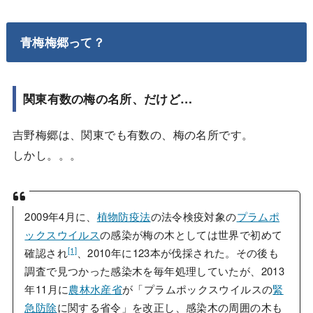
青梅梅郷って？
関東有数の梅の名所、だけど…
吉野梅郷は、関東でも有数の、梅の名所です。
しかし。。。
2009年4月に、
植物防疫法
の法令検疫対象の
プラムポ
ックスウイルス
の感染が梅の木としては世界で初めて
[1]
確認され
、2010年に123本が伐採された。その後も
調査で見つかった感染木を毎年処理していたが、2013
年11月に
農林水産省
が「プラムポックスウイルスの
緊
急防除
に関する省令」を改正し、感染木の周囲の木も