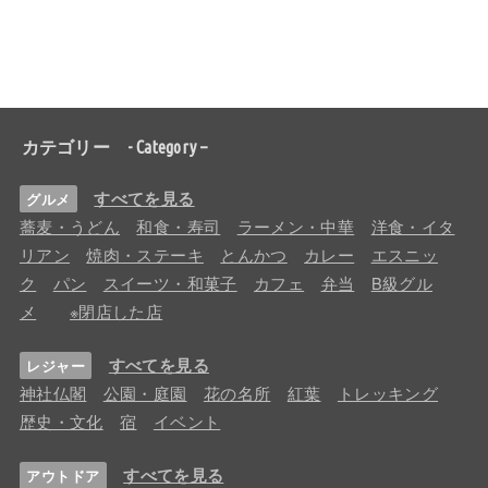
カテゴリー - Category –
すべてを見る
グルメ
蕎麦・うどん
和食・寿司
ラーメン・中華
洋食・イタ
リアン
焼肉・ステーキ
とんかつ
カレー
エスニッ
ク
パン
スイーツ・和菓子
カフェ
弁当
B級グル
メ
※閉店した店
すべてを見る
レジャー
神社仏閣
公園・庭園
花の名所
紅葉
トレッキング
歴史・文化
宿
イベント
すべてを見る
アウトドア