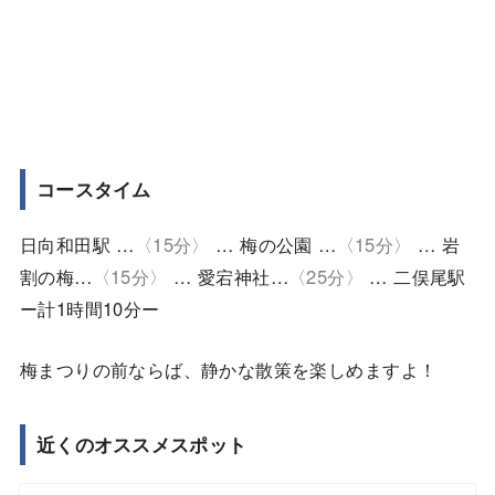
コースタイム
日向和田駅 …
〈15分〉
… 梅の公園 …
〈15分〉
… 岩
割の梅…
〈15分〉
… 愛宕神社…
〈25分〉
… 二俣尾駅
ー計1時間10分ー
梅まつりの前ならば、静かな散策を楽しめますよ！
近くのオススメスポット