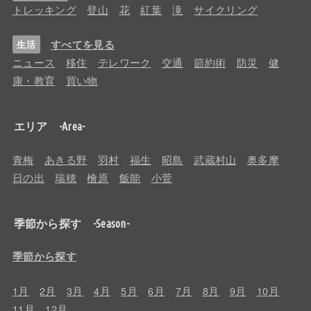
トレッキング
登山
花
紅葉
滝
サイクリング
すべてを見る
生活
ニュース
移住
テレワーク
交通
節約術
防災
健
康・教育
買い物
エリア -Area-
青梅
あきる野
羽村
福生
昭島
武蔵村山
奥多摩
日の出
瑞穂
檜原
飯能
小菅
季節から探す -Season-
季節から探す
1月
2月
3月
4月
5月
6月
7月
8月
9月
10月
11月
12月