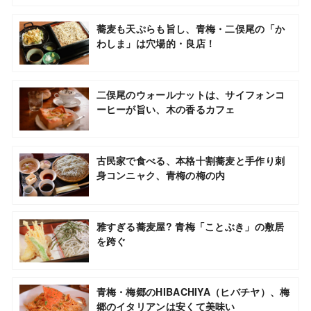
蕎麦も天ぷらも旨し、青梅・二俣尾の「か
わしま」は穴場的・良店！
二俣尾のウォールナットは、サイフォンコ
ーヒーが旨い、木の香るカフェ
古民家で食べる、本格十割蕎麦と手作り刺
身コンニャク、青梅の梅の内
雅すぎる蕎麦屋? 青梅「ことぶき」の敷居
を跨ぐ
青梅・梅郷のHIBACHIYA（ヒバチヤ）、梅
郷のイタリアンは安くて美味い