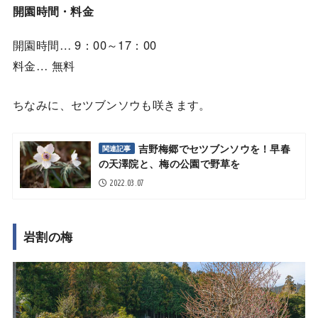
開園時間・料金
開園時間… 9：00～17：00
料金… 無料
ちなみに、セツブンソウも咲きます。
吉野梅郷でセツブンソウを！早春
関連記事
の天澤院と、梅の公園で野草を
2022.03.07
岩割の梅