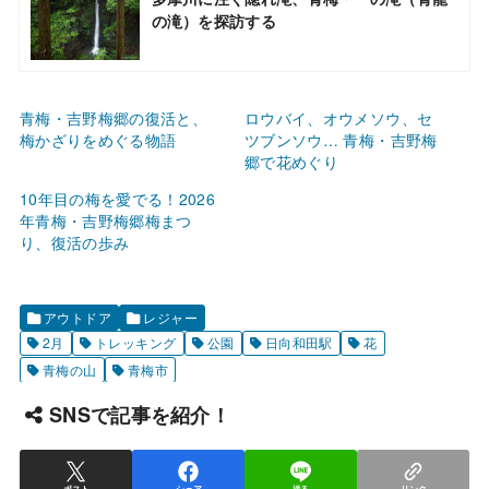
の滝）を探訪する
青梅・吉野梅郷の復活と、
ロウバイ、オウメソウ、セ
梅かざりをめぐる物語
ツブンソウ… 青梅・吉野梅
郷で花めぐり
10年目の梅を愛でる！2026
年青梅・吉野梅郷梅まつ
り、復活の歩み
アウトドア
レジャー
2月
トレッキング
公園
日向和田駅
花
青梅の山
青梅市
SNSで記事を紹介！