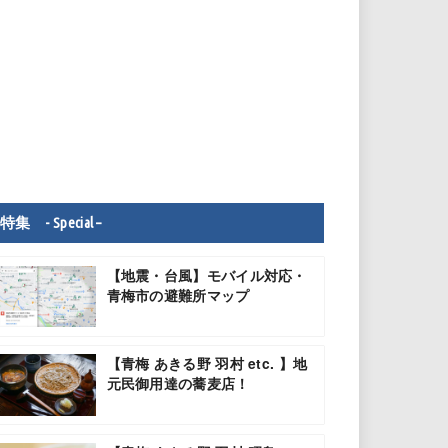
特集 - Special –
【地震・台風】モバイル対応・
青梅市の避難所マップ
【青梅 あきる野 羽村 etc. 】地
元民御用達の蕎麦店！