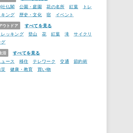
神社仏閣
公園・庭園
花の名所
紅葉
トレ
ッキング
歴史・文化
宿
イベント
すべてを見る
アウトドア
トレッキング
登山
花
紅葉
滝
サイクリ
ング
すべてを見る
生活
ニュース
移住
テレワーク
交通
節約術
防災
健康・教育
買い物