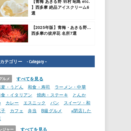
【青梅 あきる野 羽村 昭島 etc.
】西多摩 絶品アイスクリーム6
選
【2025年版】青梅・あきる野…
西多摩の彼岸花 名所7選
カテゴリー - Category –
すべてを見る
グルメ
蕎麦・うどん
和食・寿司
ラーメン・中華
洋食・イタリアン
焼肉・ステーキ
とんか
つ
カレー
エスニック
パン
スイーツ・和
菓子
カフェ
弁当
B級グルメ
※閉店した
店
すべてを見る
レジャー