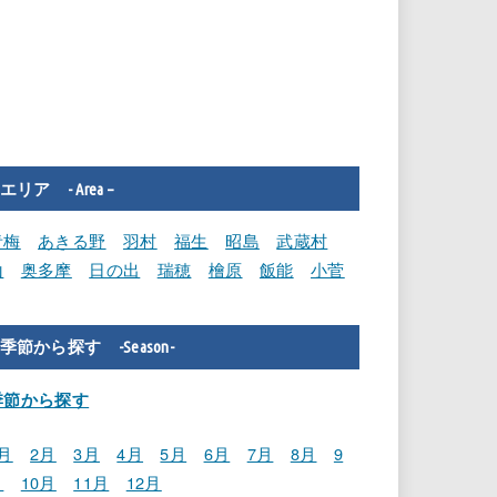
エリア - Area –
青梅
あきる野
羽村
福生
昭島
武蔵村
山
奥多摩
日の出
瑞穂
檜原
飯能
小菅
季節から探す -Season-
季節から探す
月
2月
3月
4月
5月
6月
7月
8月
9
月
10月
11月
12月