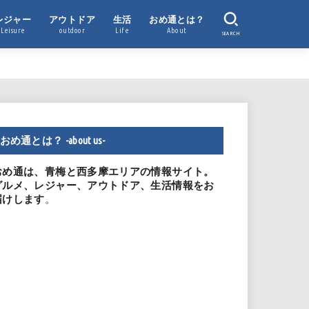
レジャー
アウトドア
生活
おめ通とは？
Leisure
outdoor
Life
About
SEARCH
おめ通とは？ -about us-
おめ通は、青梅と西多摩エリアの情報サイト。
グルメ、レジャー、アウトドア、生活情報をお
。
届けします