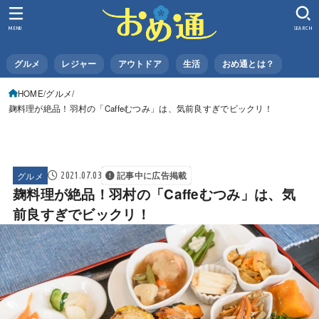
MENU
SEARCH
グルメ
レジャー
アウトドア
生活
おめ通とは？
HOME
グルメ
麹料理が絶品！羽村の「Caffeむつみ」は、気前良すぎでビックリ！
グルメ
2021.07.03
記事中に広告掲載
麹料理が絶品！羽村の「Caffeむつみ」は、気
前良すぎでビックリ！