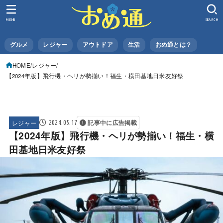
MENU
SEARCH
グルメ
レジャー
アウトドア
生活
おめ通とは？
HOME
レジャー
【2024年版】飛行機・ヘリが勢揃い！福生・横田基地日米友好祭
レジャー
2024.05.17
記事中に広告掲載
【2024年版】飛行機・ヘリが勢揃い！福生・横
田基地日米友好祭