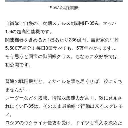
F-35A次期戦闘機
自衛隊ご自慢の、次期ステルス戦闘機F-35A。マッハ
1.6の超高性能機です。
関連機器を含めると1機あたり236億円、吉野家の牛丼
5,500万杯分！毎日3回食べても、5万年かかります…
そう思うと国宝の御開帳クラス。ちなみに友好祭では、
初公開です。
普通の戦闘機だと、ミサイルを撃ち尽くせば、役に立ち
ませんが…
レーダーなどを搭載、情報収集能力が高く、敵に発見さ
れにくいF-35は、そのまま最前線で行動出来るスグレモ
ノ。
ロシアのウクライナ侵攻を受け、ドイツも導入を決めた