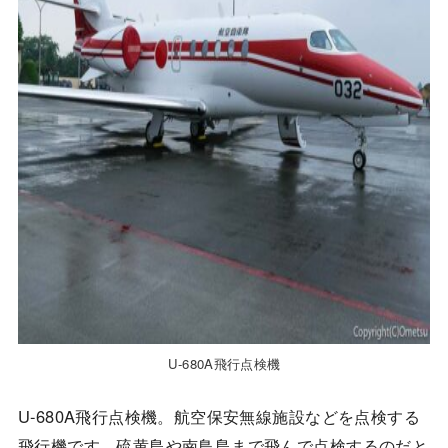
U-680A飛行点検機
U-680A飛行点検機。航空保安無線施設などを点検する
飛行機です。硫黄島や南鳥島まで飛んで点検するのだと