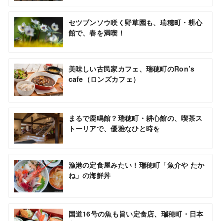
セツブンソウ咲く野草園も、瑞穂町・耕心
館で、春を満喫！
美味しい古民家カフェ、瑞穂町のRon’s
cafe（ロンズカフェ）
まるで鹿鳴館？瑞穂町・耕心館の、喫茶ス
トーリアで、優雅なひと時を
漁港の定食屋みたい！瑞穂町「魚介や たか
ね」の海鮮丼
国道16号の魚も旨い定食店、瑞穂町・日本