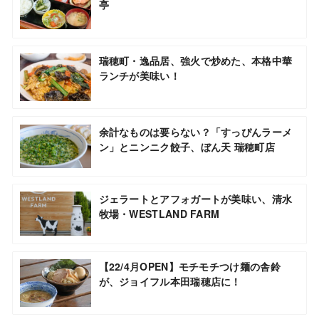
亭
瑞穂町・逸品居、強火で炒めた、本格中華
ランチが美味い！
余計なものは要らない？「すっぴんラーメ
ン」とニンニク餃子、ぼん天 瑞穂町店
ジェラートとアフォガートが美味い、清水
牧場・WESTLAND FARM
【22/4月OPEN】モチモチつけ麺の舎鈴
が、ジョイフル本田瑞穂店に！