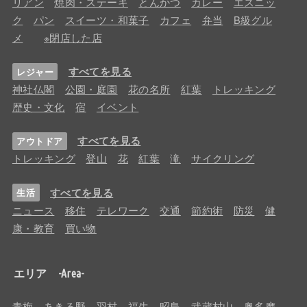
リアン
焼肉・ステーキ
とんかつ
カレー
エスニッ
ク
パン
スイーツ・和菓子
カフェ
弁当
B級グル
メ
※閉店した店
すべてを見る
レジャー
神社仏閣
公園・庭園
花の名所
紅葉
トレッキング
歴史・文化
宿
イベント
すべてを見る
アウトドア
トレッキング
登山
花
紅葉
滝
サイクリング
すべてを見る
生活
ニュース
移住
テレワーク
交通
節約術
防災
健
康・教育
買い物
エリア -Area-
青梅
あきる野
羽村
福生
昭島
武蔵村山
奥多摩