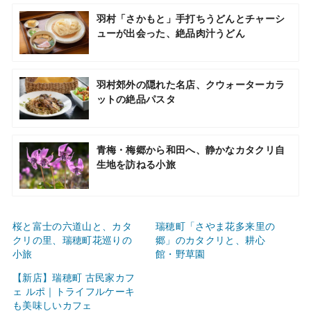
羽村「さかもと」手打ちうどんとチャーシ
ューが出会った、絶品肉汁うどん
羽村郊外の隠れた名店、クウォーターカラ
ットの絶品パスタ
青梅・梅郷から和田へ、静かなカタクリ自
生地を訪ねる小旅
桜と富士の六道山と、カタ
瑞穂町「さやま花多来里の
クリの里、瑞穂町花巡りの
郷」のカタクリと、耕心
小旅
館・野草園
【新店】瑞穂町 古民家カフ
ェ ルポ｜トライフルケーキ
も美味しいカフェ