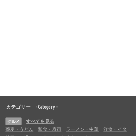
カテゴリー - Category –
すべてを見る
グルメ
蕎麦・うどん
和食・寿司
ラーメン・中華
洋食・イタ