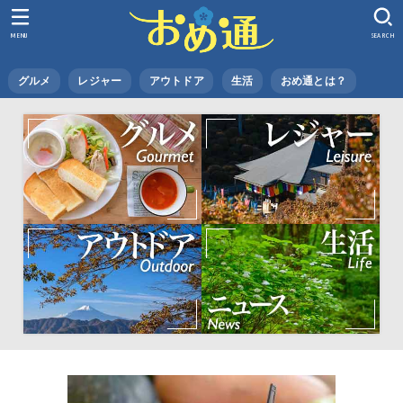
MENU
SEARCH
グルメ
レジャー
アウトドア
生活
おめ通とは？
羽村 ポムジェラート｜地産地消も楽しめ