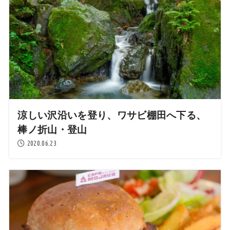
涼しい沢沿いを登り、ワサビ棚田へ下る、
棒ノ折山・登山
2020.06.23