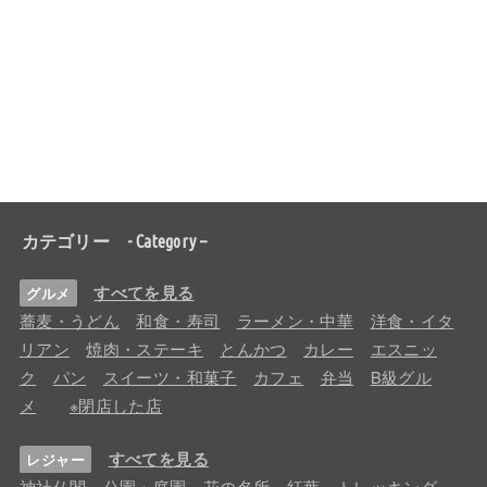
カテゴリー - Category –
すべてを見る
グルメ
蕎麦・うどん
和食・寿司
ラーメン・中華
洋食・イタ
リアン
焼肉・ステーキ
とんかつ
カレー
エスニッ
ク
パン
スイーツ・和菓子
カフェ
弁当
B級グル
メ
※閉店した店
すべてを見る
レジャー
神社仏閣
公園・庭園
花の名所
紅葉
トレッキング