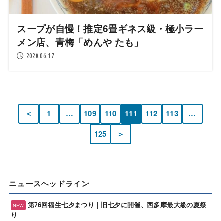
スープが自慢！推定6畳ギネス級・極小ラー
メン店、青梅「めんや たも」
2020.06.17
＜
1
…
109
110
111
112
113
…
125
＞
ニュースヘッドライン
第76回福生七夕まつり｜旧七夕に開催、西多摩最大級の夏祭
り