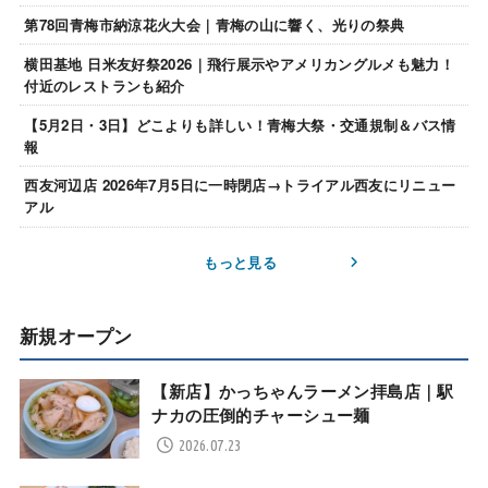
第78回青梅市納涼花火大会｜青梅の山に響く、光りの祭典
横田基地 日米友好祭2026｜飛行展示やアメリカングルメも魅力！
付近のレストランも紹介
【5月2日・3日】どこよりも詳しい！青梅大祭・交通規制＆バス情
報
西友河辺店 2026年7月5日に一時閉店→トライアル西友にリニュー
アル
もっと見る
新規オープン
【新店】かっちゃんラーメン拝島店｜駅
ナカの圧倒的チャーシュー麺
2026.07.23