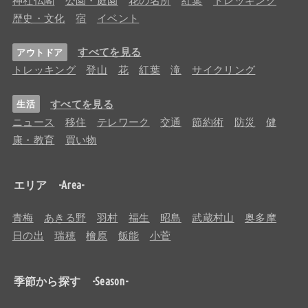
歴史・文化
宿
イベント
すべてを見る
アウトドア
トレッキング
登山
花
紅葉
滝
サイクリング
すべてを見る
生活
ニュース
移住
テレワーク
交通
節約術
防災
健
康・教育
買い物
エリア -Area-
青梅
あきる野
羽村
福生
昭島
武蔵村山
奥多摩
日の出
瑞穂
檜原
飯能
小菅
季節から探す -Season-