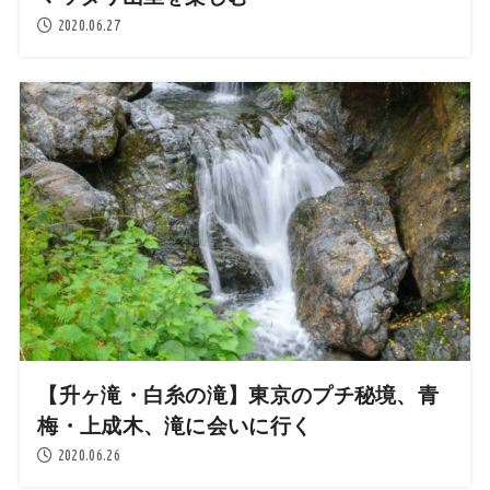
2020.06.27
【升ヶ滝・白糸の滝】東京のプチ秘境、青
梅・上成木、滝に会いに行く
2020.06.26