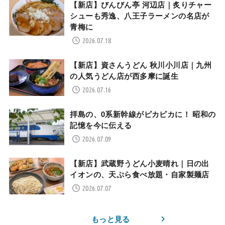
【新店】びんびん亭 河辺店｜炙りチャー
シューも秀逸、八王子ラーメンの名店が
青梅に
2026.07.18
【新店】資さんうどん 秋川小川店｜九州
の人気うどん店が西多摩に誕生
2026.07.16
拝島の、0系新幹線がピカピカに！ 昭和の
記憶を今に伝える
2026.07.09
【新店】武蔵野うどん小麦晴れ｜日の出
イオンの、天ぷら食べ放題・自家製麺店
2026.07.07
もっと見る