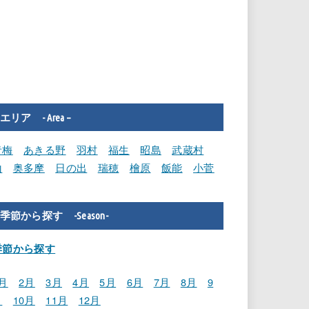
エリア - Area –
青梅
あきる野
羽村
福生
昭島
武蔵村
山
奥多摩
日の出
瑞穂
檜原
飯能
小菅
季節から探す -Season-
季節から探す
月
2月
3月
4月
5月
6月
7月
8月
9
月
10月
11月
12月