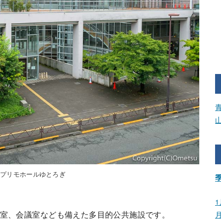
・プリモホールゆとろぎ
。
1
示室、会議室なども備えた多目的公共施設です。