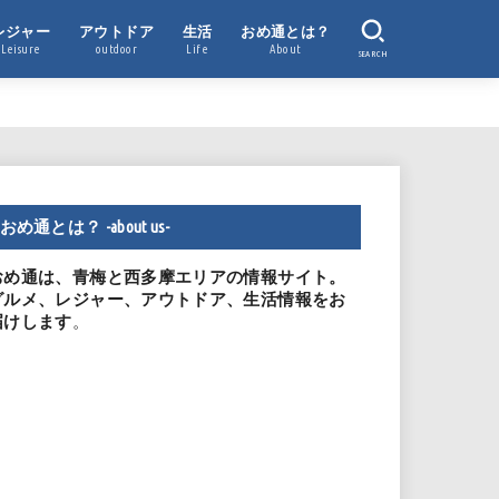
レジャー
アウトドア
生活
おめ通とは？
Leisure
outdoor
Life
About
SEARCH
おめ通とは？ -about us-
おめ通は、青梅と西多摩エリアの情報サイト。
グルメ、レジャー、アウトドア、生活情報をお
。
届けします