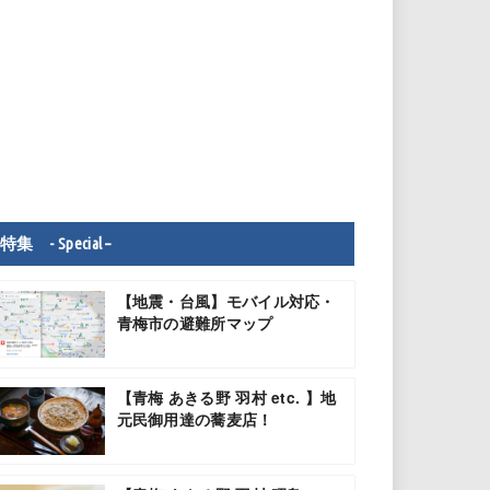
特集 - Special –
【地震・台風】モバイル対応・
青梅市の避難所マップ
【青梅 あきる野 羽村 etc. 】地
元民御用達の蕎麦店！