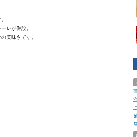
す。
モーレが併設。
けの美味さです。