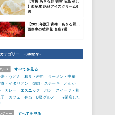
【青梅 あきる野 羽村 昭島 etc.
】西多摩 絶品アイスクリーム6
選
【2025年版】青梅・あきる野…
西多摩の彼岸花 名所7選
カテゴリー - Category –
すべてを見る
グルメ
蕎麦・うどん
和食・寿司
ラーメン・中華
洋食・イタリアン
焼肉・ステーキ
とんか
つ
カレー
エスニック
パン
スイーツ・和
菓子
カフェ
弁当
B級グルメ
※閉店した
店
すべてを見る
レジャー