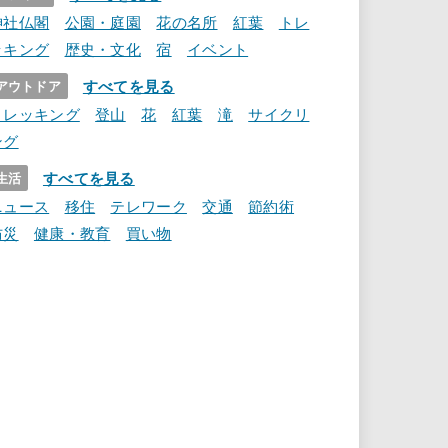
神社仏閣
公園・庭園
花の名所
紅葉
トレ
ッキング
歴史・文化
宿
イベント
すべてを見る
アウトドア
トレッキング
登山
花
紅葉
滝
サイクリ
ング
すべてを見る
生活
ニュース
移住
テレワーク
交通
節約術
防災
健康・教育
買い物