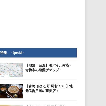
特集 - Special –
【地震・台風】モバイル対応・
青梅市の避難所マップ
【青梅 あきる野 羽村 etc. 】地
元民御用達の蕎麦店！