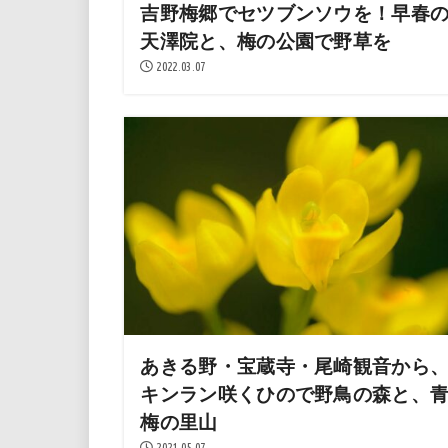
吉野梅郷でセツブンソウを！早春
天澤院と、梅の公園で野草を
2022.03.07
あきる野・宝蔵寺・尾崎観音から
キンラン咲くひので野鳥の森と、
梅の里山
2021.05.07