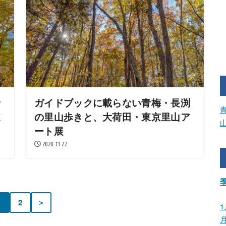
青
ガイドブックに載らない青梅・長渕
道
の里山歩きと、大荷田・東京里山ア
ート展
2020.11.22
1
2
＞
1