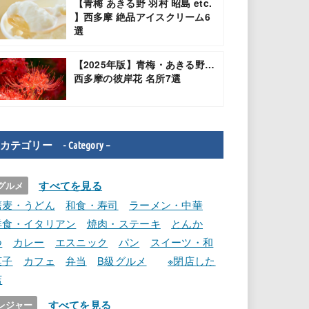
【青梅 あきる野 羽村 昭島 etc.
】西多摩 絶品アイスクリーム6
選
【2025年版】青梅・あきる野…
西多摩の彼岸花 名所7選
カテゴリー - Category –
すべてを見る
グルメ
蕎麦・うどん
和食・寿司
ラーメン・中華
洋食・イタリアン
焼肉・ステーキ
とんか
つ
カレー
エスニック
パン
スイーツ・和
菓子
カフェ
弁当
B級グルメ
※閉店した
店
すべてを見る
レジャー