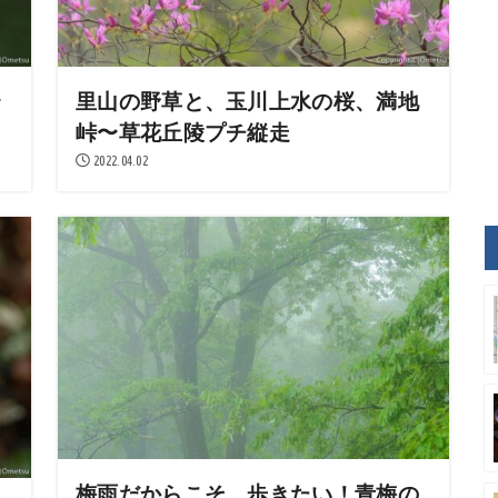
〜
里山の野草と、玉川上水の桜、満地
峠〜草花丘陵プチ縦走
2022.04.02
梅雨だからこそ、歩きたい！青梅の