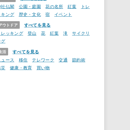
神社仏閣
公園・庭園
花の名所
紅葉
トレ
ッキング
歴史・文化
宿
イベント
すべてを見る
アウトドア
トレッキング
登山
花
紅葉
滝
サイクリ
ング
すべてを見る
生活
ニュース
移住
テレワーク
交通
節約術
防災
健康・教育
買い物