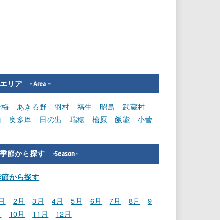
エリア - Area –
青梅
あきる野
羽村
福生
昭島
武蔵村
山
奥多摩
日の出
瑞穂
檜原
飯能
小菅
季節から探す -Season-
季節から探す
月
2月
3月
4月
5月
6月
7月
8月
9
月
10月
11月
12月