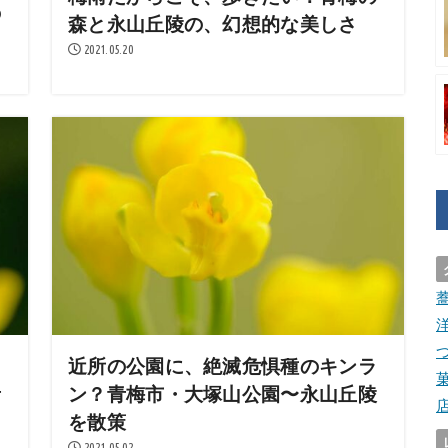
の
森と永山丘陵の、幻想的な美しさ
2021.05.20
、
近所の公園に、絶滅危惧種のキンラ
青
ン？青梅市・大塚山公園〜永山丘陵
を散策
2021.05.02