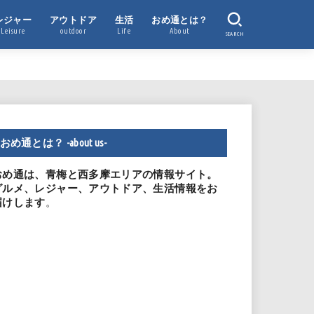
レジャー
アウトドア
生活
おめ通とは？
Leisure
outdoor
Life
About
SEARCH
おめ通とは？ -about us-
おめ通は、青梅と西多摩エリアの情報サイト。
グルメ、レジャー、アウトドア、生活情報をお
。
届けします