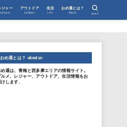
レジャー
アウトドア
生活
おめ通とは？
Leisure
outdoor
Life
About
SEARCH
おめ通とは？ -about us-
おめ通は、青梅と西多摩エリアの情報サイト。
グルメ、レジャー、アウトドア、生活情報をお
。
届けします