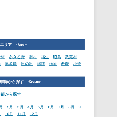
エリア - Area –
青梅
あきる野
羽村
福生
昭島
武蔵村
山
奥多摩
日の出
瑞穂
檜原
飯能
小菅
季節から探す -Season-
季節から探す
月
2月
3月
4月
5月
6月
7月
8月
9
月
10月
11月
12月