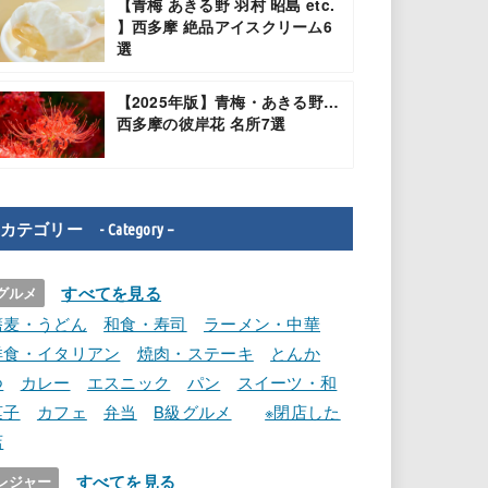
【青梅 あきる野 羽村 昭島 etc.
】西多摩 絶品アイスクリーム6
選
【2025年版】青梅・あきる野…
西多摩の彼岸花 名所7選
カテゴリー - Category –
すべてを見る
グルメ
蕎麦・うどん
和食・寿司
ラーメン・中華
洋食・イタリアン
焼肉・ステーキ
とんか
つ
カレー
エスニック
パン
スイーツ・和
菓子
カフェ
弁当
B級グルメ
※閉店した
店
すべてを見る
レジャー