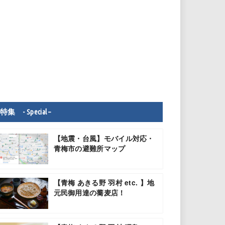
特集 - Special –
【地震・台風】モバイル対応・
青梅市の避難所マップ
【青梅 あきる野 羽村 etc. 】地
元民御用達の蕎麦店！