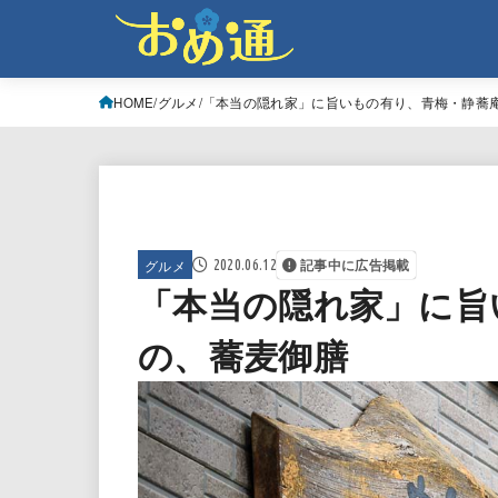
HOME
グルメ
「本当の隠れ家」に旨いもの有り、青梅・静蕎
グルメ
2020.06.12
記事中に広告掲載
「本当の隠れ家」に旨
の、蕎麦御膳