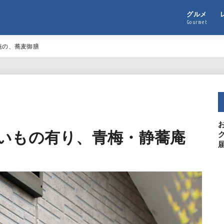
グルメ
Gourmet
庵の、蕎麦御膳
いもの有り、青梅・静蕎庵