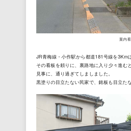
案内
JR青梅線・小作駅から都道181号線を3K
その看板を頼りに、裏路地に入り少々進む
見事に、通り過ぎてしましました。
黒塗りの目立たない民家で、銘板も目立た