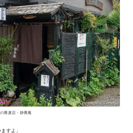
梅の蕎麦店・静蕎庵
いますよ」