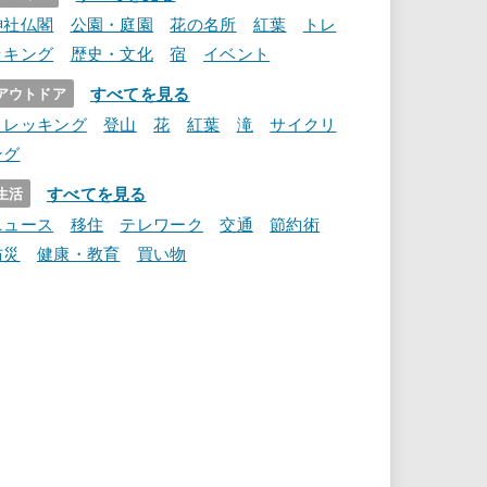
神社仏閣
公園・庭園
花の名所
紅葉
トレ
ッキング
歴史・文化
宿
イベント
すべてを見る
アウトドア
トレッキング
登山
花
紅葉
滝
サイクリ
ング
すべてを見る
生活
ニュース
移住
テレワーク
交通
節約術
防災
健康・教育
買い物