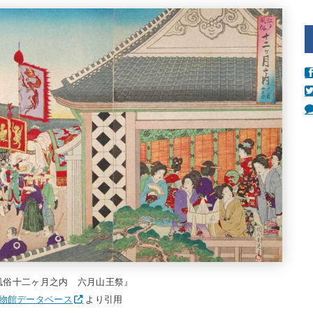
戸風俗十二ヶ月之内 六月山王祭』
物館データベース
より引用