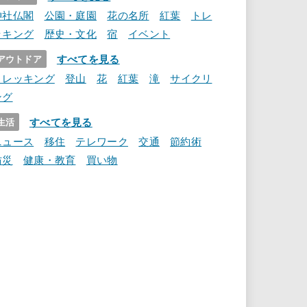
神社仏閣
公園・庭園
花の名所
紅葉
トレ
ッキング
歴史・文化
宿
イベント
すべてを見る
アウトドア
トレッキング
登山
花
紅葉
滝
サイクリ
ング
すべてを見る
生活
ニュース
移住
テレワーク
交通
節約術
防災
健康・教育
買い物