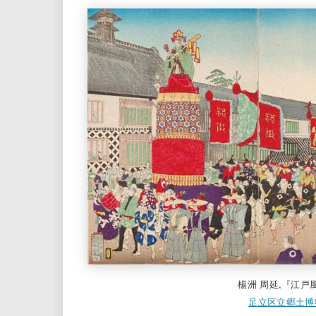
楊洲 周延,『江
足立区立郷土博