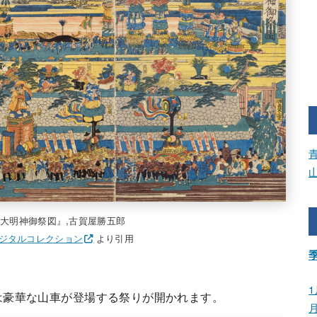
田大明神御祭図』,古賀屋勝五郎
ジタルコレクション
より引用
1
は豪華な山車が登場する祭りが開かれます。