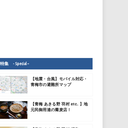
特集 - Special –
【地震・台風】モバイル対応・
青梅市の避難所マップ
【青梅 あきる野 羽村 etc. 】地
元民御用達の蕎麦店！