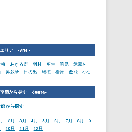
エリア - Area –
青梅
あきる野
羽村
福生
昭島
武蔵村
山
奥多摩
日の出
瑞穂
檜原
飯能
小菅
季節から探す -Season-
季節から探す
月
2月
3月
4月
5月
6月
7月
8月
9
月
10月
11月
12月