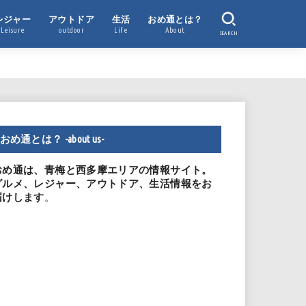
レジャー
アウトドア
生活
おめ通とは？
Leisure
outdoor
Life
About
SEARCH
おめ通とは？ -about us-
おめ通は、青梅と西多摩エリアの情報サイト。
グルメ、レジャー、アウトドア、生活情報をお
。
届けします