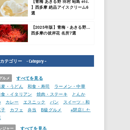
【青梅 あきる野 羽村 昭島 etc.
】西多摩 絶品アイスクリーム6
選
【2025年版】青梅・あきる野…
西多摩の彼岸花 名所7選
カテゴリー - Category –
すべてを見る
グルメ
蕎麦・うどん
和食・寿司
ラーメン・中華
洋食・イタリアン
焼肉・ステーキ
とんか
つ
カレー
エスニック
パン
スイーツ・和
菓子
カフェ
弁当
B級グルメ
※閉店した
店
すべてを見る
レジャー