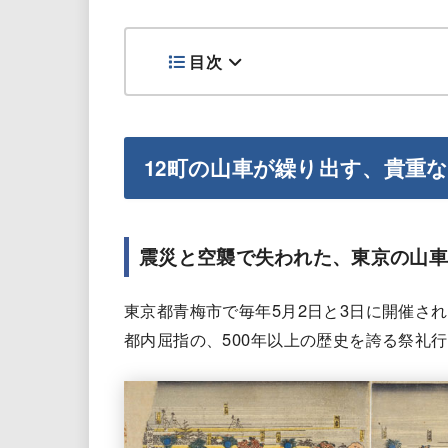
目次
12町の山車が繰り出す、貴重
震災と空襲で失われた、東京の山車
東京都青梅市で毎年5月2日と3日に開催さ
都内屈指の、500年以上の歴史を誇る祭礼