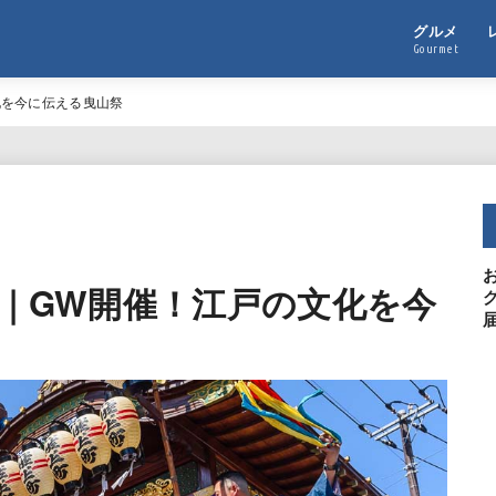
グルメ
Gourmet
化を今に伝える曳山祭
祭｜GW開催！江戸の文化を今