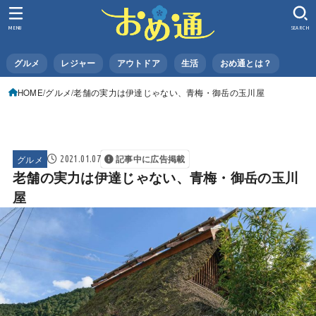
MENU
SEARCH
グルメ
レジャー
アウトドア
生活
おめ通とは？
HOME
グルメ
老舗の実力は伊達じゃない、青梅・御岳の玉川屋
グルメ
2021.01.07
記事中に広告掲載
老舗の実力は伊達じゃない、青梅・御岳の玉川
屋