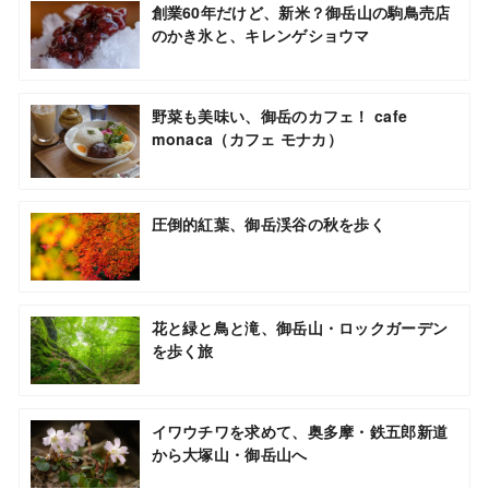
創業60年だけど、新米？御岳山の駒鳥売店
のかき氷と、キレンゲショウマ
野菜も美味い、御岳のカフェ！ cafe
monaca（カフェ モナカ）
圧倒的紅葉、御岳渓谷の秋を歩く
花と緑と鳥と滝、御岳山・ロックガーデン
を歩く旅
イワウチワを求めて、奥多摩・鉄五郎新道
から大塚山・御岳山へ