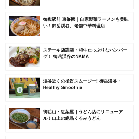
御嶽駅前 東峯園｜自家製麺ラーメンも美味
い！御岳渓谷、老舗中華料理店
ステーキ店謹製・和牛たっぷりなハンバー
グ！ 御岳渓谷のNAMA
渓谷近くの極旨スムージー! 御岳渓谷・
Healthy Smoothie
御岳山・紅葉屋｜うどん店にリニューア
ル！山上の絶品くるみうどん