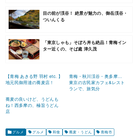
目の前が渓谷！ 絶景が魅力の、御岳渓谷・
ついんくる
「東京しゃも」そぼろ丼も絶品！青梅イン
ター近くの、そば處 津久茂
【青梅 あきる野 羽村 etc. 】
青梅・秋川渓谷・奥多摩…
地元民御用達の蕎麦店！
東京の古民家カフェ&レスト
ランで、旅気分
蕎麦の良いけど、うどんも
ね！西多摩の、極旨うどん
店
グルメ
グルメ
和食
蕎麦・うどん
青梅市