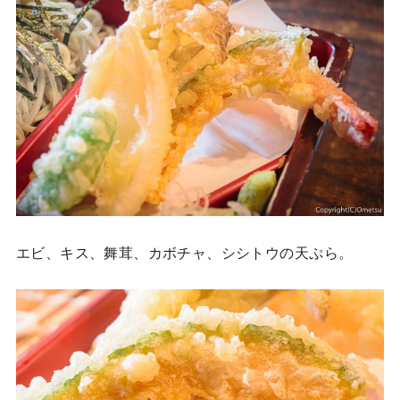
エビ、キス、舞茸、カボチャ、シシトウの天ぷら。