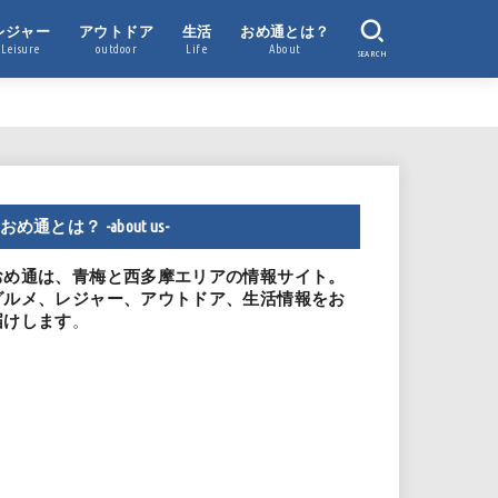
レジャー
アウトドア
生活
おめ通とは？
Leisure
outdoor
Life
About
SEARCH
おめ通とは？ -about us-
おめ通は、青梅と西多摩エリアの情報サイト。
グルメ、レジャー、アウトドア、生活情報をお
。
届けします