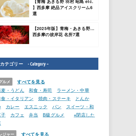
【青梅 あきる野 羽村 昭島 etc.
】西多摩 絶品アイスクリーム6
選
【2025年版】青梅・あきる野…
西多摩の彼岸花 名所7選
カテゴリー - Category –
すべてを見る
グルメ
蕎麦・うどん
和食・寿司
ラーメン・中華
洋食・イタリアン
焼肉・ステーキ
とんか
つ
カレー
エスニック
パン
スイーツ・和
菓子
カフェ
弁当
B級グルメ
※閉店した
店
すべてを見る
レジャー