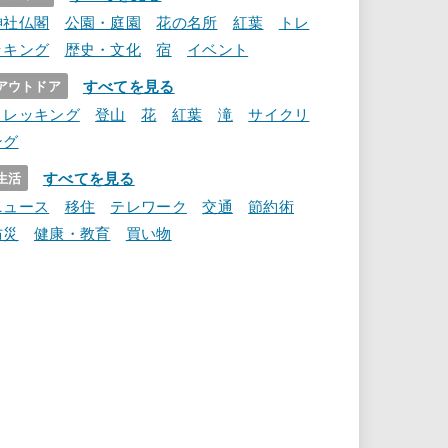
神社仏閣
公園・庭園
花の名所
紅葉
トレ
ッキング
歴史・文化
宿
イベント
すべてを見る
アウトドア
トレッキング
登山
花
紅葉
滝
サイクリ
ング
すべてを見る
生活
ニュース
移住
テレワーク
交通
節約術
防災
健康・教育
買い物