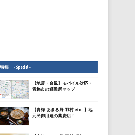
特集 - Special –
【地震・台風】モバイル対応・
青梅市の避難所マップ
【青梅 あきる野 羽村 etc. 】地
元民御用達の蕎麦店！