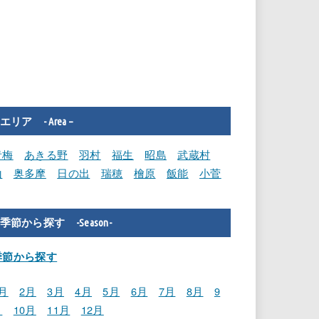
エリア - Area –
青梅
あきる野
羽村
福生
昭島
武蔵村
山
奥多摩
日の出
瑞穂
檜原
飯能
小菅
季節から探す -Season-
季節から探す
月
2月
3月
4月
5月
6月
7月
8月
9
月
10月
11月
12月