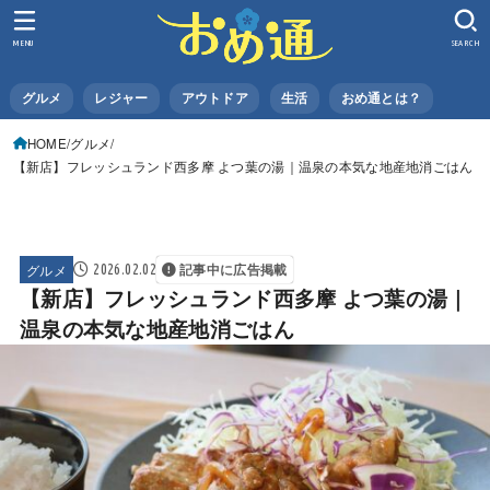
MENU
SEARCH
グルメ
レジャー
アウトドア
生活
おめ通とは？
HOME
グルメ
【新店】フレッシュランド西多摩 よつ葉の湯｜温泉の本気な地産地消ごはん
グルメ
2026.02.02
記事中に広告掲載
【新店】フレッシュランド西多摩 よつ葉の湯｜
温泉の本気な地産地消ごはん