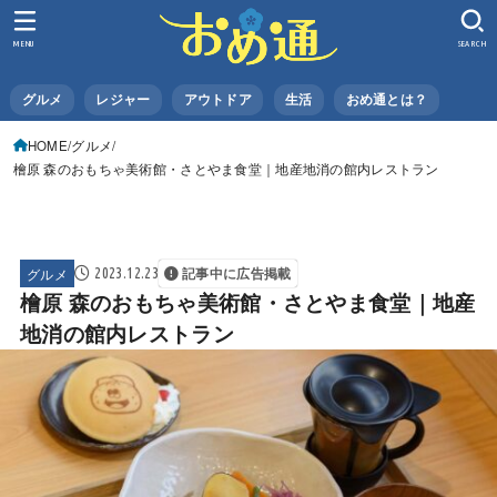
MENU
SEARCH
グルメ
レジャー
アウトドア
生活
おめ通とは？
HOME
グルメ
檜原 森のおもちゃ美術館・さとやま食堂｜地産地消の館内レストラン
グルメ
2023.12.23
記事中に広告掲載
檜原 森のおもちゃ美術館・さとやま食堂｜地産
地消の館内レストラン