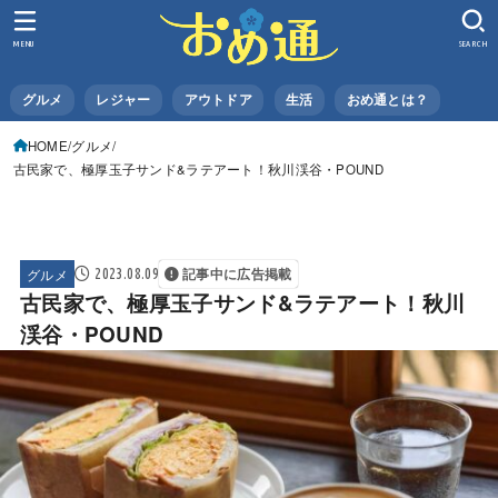
MENU
SEARCH
グルメ
レジャー
アウトドア
生活
おめ通とは？
HOME
グルメ
古民家で、極厚玉子サンド&ラテアート！秋川渓谷・POUND
グルメ
2023.08.09
記事中に広告掲載
古民家で、極厚玉子サンド&ラテアート！秋川
渓谷・POUND