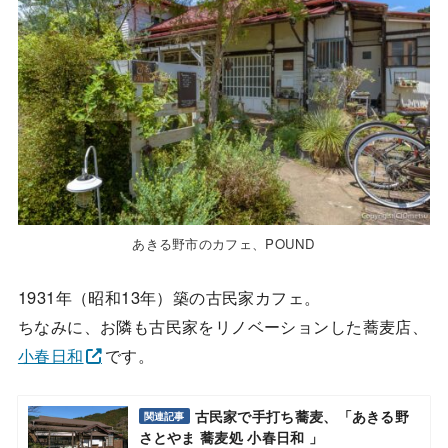
あきる野市のカフェ、POUND
1931年（昭和13年）築の古民家カフェ。
ちなみに、お隣も古民家をリノベーションした蕎麦店、
小春日和
です。
古民家で手打ち蕎麦、「あきる野
関連記事
さとやま 蕎麦処 小春日和 」