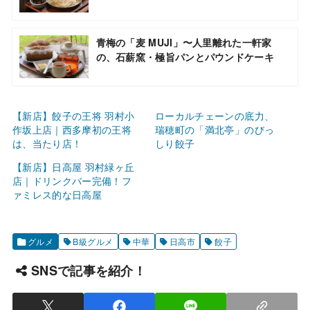
青梅の「麦 MUJI」〜人里離れた一軒家
の、石薪窯・極旨パンとパウンドケーキ
【新店】餃子の王将 羽村小
ローカルチェーンの底力、
作坂上店｜西多摩初の王将
瑞穂町の「満北亭」のびっ
は、当たり店！
しり餃子
【新店】日高屋 羽村緑ヶ丘
店｜ドリンクバー完備！フ
ァミレス的な日高屋
グルメ
B級グルメ
中華
日高市
餃子
SNSで記事を紹介！