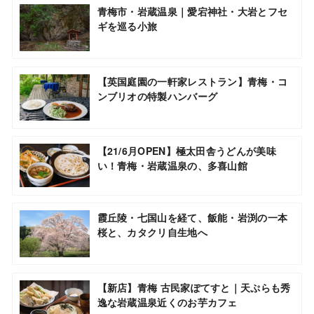
青梅市・岩蔵温泉｜愛宕神社・大岩とフセ
ギを巡る小旅
【英国庭園の一軒家レストラン】青梅・コ
ンブリオの特製ハンバーグ
【21/6月OPEN】極太田舎うどんが美味
い！青梅・岩蔵温泉の、多喜山館
霞丘陵・七国山を経て、飯能・岩渕の一本
桜と、カタクリ自生地へ
【新店】青梅 古民家ぽてすと｜天ぷらも秀
逸な岩蔵温泉近くのお芋カフェ