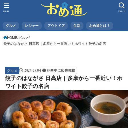
MENU
SEARCH
グルメ
レジャー
アウトドア
生活
おめ通とは？
HOME
グルメ
餃子のはながさ 日高店｜多摩から一番近い！ホワイト餃子の名店
グルメ
2024.07.04
記事中に広告掲載
餃子のはながさ 日高店｜多摩から一番近い！ホ
ワイト餃子の名店