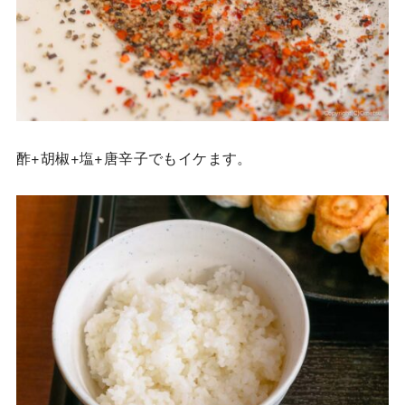
酢+胡椒+塩+唐辛子でもイケます。