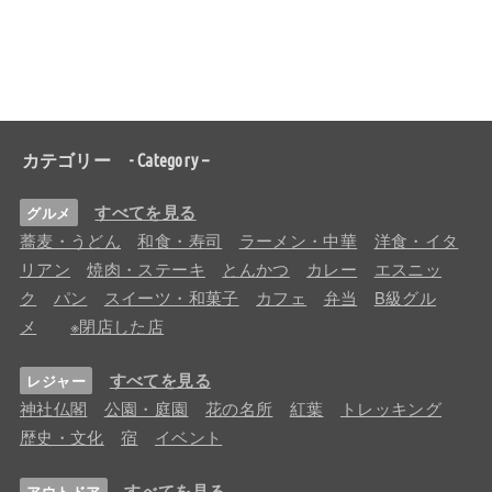
カテゴリー - Category –
すべてを見る
グルメ
蕎麦・うどん
和食・寿司
ラーメン・中華
洋食・イタ
リアン
焼肉・ステーキ
とんかつ
カレー
エスニッ
ク
パン
スイーツ・和菓子
カフェ
弁当
B級グル
メ
※閉店した店
すべてを見る
レジャー
神社仏閣
公園・庭園
花の名所
紅葉
トレッキング
歴史・文化
宿
イベント
すべてを見る
アウトドア