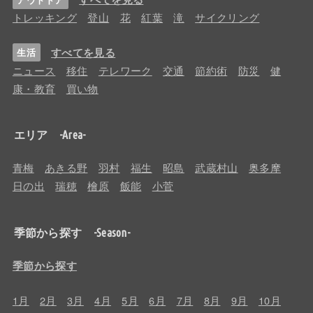
トレッキング
登山
花
紅葉
滝
サイクリング
すべてを見る
生活
ニュース
移住
テレワーク
交通
節約術
防災
健
康・教育
買い物
エリア -Area-
青梅
あきる野
羽村
福生
昭島
武蔵村山
奥多摩
日の出
瑞穂
檜原
飯能
小菅
季節から探す -Season-
季節から探す
1月
2月
3月
4月
5月
6月
7月
8月
9月
10月