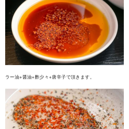
ラー油+醤油+酢少々+唐辛子で頂きます。