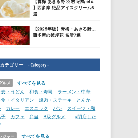
【青梅 あきる野 羽村 昭島 etc.
】西多摩 絶品アイスクリーム6
選
【2025年版】青梅・あきる野…
西多摩の彼岸花 名所7選
カテゴリー - Category –
すべてを見る
グルメ
蕎麦・うどん
和食・寿司
ラーメン・中華
洋食・イタリアン
焼肉・ステーキ
とんか
つ
カレー
エスニック
パン
スイーツ・和
菓子
カフェ
弁当
B級グルメ
※閉店した
店
すべてを見る
レジャー