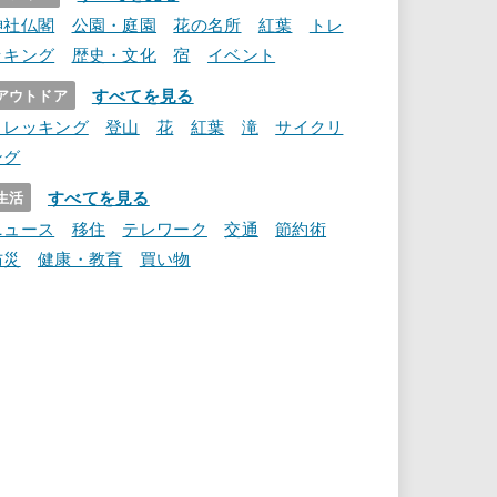
神社仏閣
公園・庭園
花の名所
紅葉
トレ
ッキング
歴史・文化
宿
イベント
すべてを見る
アウトドア
トレッキング
登山
花
紅葉
滝
サイクリ
ング
すべてを見る
生活
ニュース
移住
テレワーク
交通
節約術
防災
健康・教育
買い物