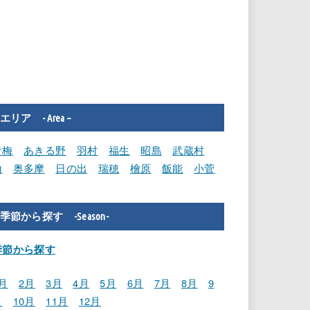
エリア - Area –
青梅
あきる野
羽村
福生
昭島
武蔵村
山
奥多摩
日の出
瑞穂
檜原
飯能
小菅
季節から探す -Season-
季節から探す
月
2月
3月
4月
5月
6月
7月
8月
9
月
10月
11月
12月