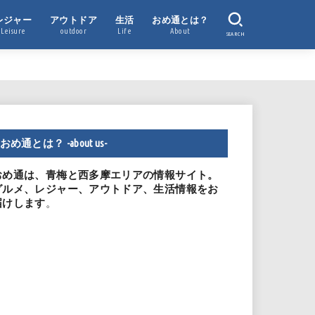
レジャー
アウトドア
生活
おめ通とは？
Leisure
outdoor
Life
About
SEARCH
おめ通とは？ -about us-
おめ通は、青梅と西多摩エリアの情報サイト。
グルメ、レジャー、アウトドア、生活情報をお
。
届けします