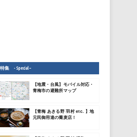
特集 - Special –
【地震・台風】モバイル対応・
青梅市の避難所マップ
【青梅 あきる野 羽村 etc. 】地
元民御用達の蕎麦店！