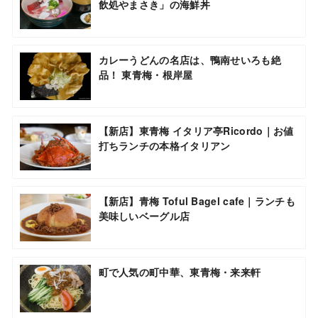
飲処やまさき」の海鮮丼
カレーうどんの名店は、鴨南せいろも絶
品！ 東青梅・根岸屋
【新店】東青梅 イタリア亭Ricordo｜お値
打ちランチの本格イタリアン
【新店】青梅 Toful Bagel cafe｜ランチも
美味しいベーグル店
町で人気の町中華、東青梅・来来軒