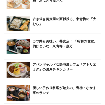
梅「おにぎり屋さん」
古き佳き蕎麦屋の面影残る、東青梅の「大
むら」
カツ丼も美味い、蕎麦店！ 「昭和の食堂」
的佇まいな、東青梅・森万
アバンギャルドな路地裏カフェ「アトリエ
よぎ」の濃厚チキンカリー
優しい手作り料理が魅力の、青梅・なかま
亭のランチ