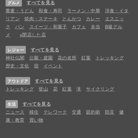
すべてを見る
グルメ
蕎麦・うどん
和食・寿司
ラーメン・中華
洋食・イタ
リアン
焼肉・ステーキ
とんかつ
カレー
エスニッ
ク
パン
スイーツ・和菓子
カフェ
弁当
B級グル
メ
※閉店した店
すべてを見る
レジャー
神社仏閣
公園・庭園
花の名所
紅葉
トレッキング
歴史・文化
宿
イベント
すべてを見る
アウトドア
トレッキング
登山
花
紅葉
滝
サイクリング
すべてを見る
生活
ニュース
移住
テレワーク
交通
節約術
防災
健
康・教育
買い物