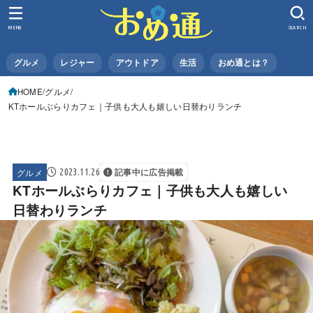
MENU
SEARCH
グルメ
レジャー
アウトドア
生活
おめ通とは？
HOME
グルメ
KTホールぶらりカフェ｜子供も大人も嬉しい日替わりランチ
グルメ
2023.11.26
記事中に広告掲載
KTホールぶらりカフェ｜子供も大人も嬉しい
日替わりランチ