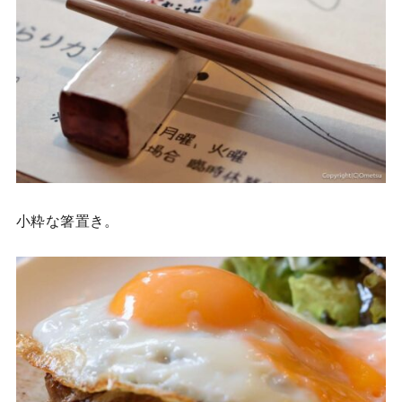
小粋な箸置き。