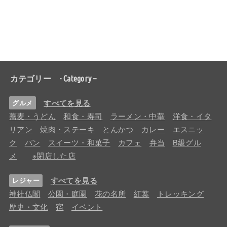
カテゴリー - Category –
すべてを見る
グルメ
蕎麦・うどん
和食・寿司
ラーメン・中華
洋食・イタ
リアン
焼肉・ステーキ
とんかつ
カレー
エスニッ
ク
パン
スイーツ・和菓子
カフェ
弁当
B級グル
メ
※閉店した店
すべてを見る
レジャー
神社仏閣
公園・庭園
花の名所
紅葉
トレッキング
歴史・文化
宿
イベント