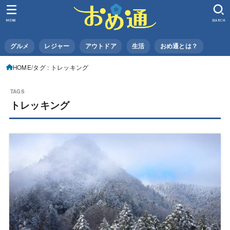
MENU
SEARCH
グルメ
レジャー
アウトドア
生活
おめ通とは？
HOME
タグ : トレッキング
トレッキング