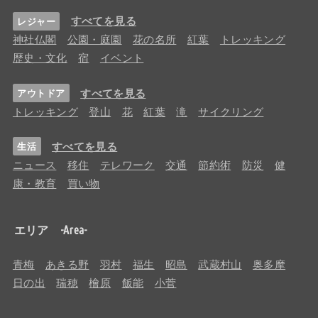
すべてを見る
レジャー
神社仏閣
公園・庭園
花の名所
紅葉
トレッキング
歴史・文化
宿
イベント
すべてを見る
アウトドア
トレッキング
登山
花
紅葉
滝
サイクリング
すべてを見る
生活
ニュース
移住
テレワーク
交通
節約術
防災
健
康・教育
買い物
エリア -Area-
青梅
あきる野
羽村
福生
昭島
武蔵村山
奥多摩
日の出
瑞穂
檜原
飯能
小菅