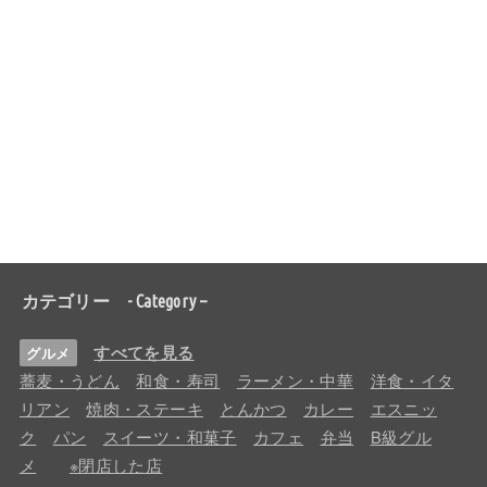
カテゴリー - Category –
すべてを見る
グルメ
蕎麦・うどん
和食・寿司
ラーメン・中華
洋食・イタ
リアン
焼肉・ステーキ
とんかつ
カレー
エスニッ
ク
パン
スイーツ・和菓子
カフェ
弁当
B級グル
メ
※閉店した店