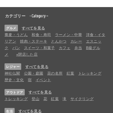
カテゴリー - Category –
すべてを見る
グルメ
蕎麦・うどん
和食・寿司
ラーメン・中華
洋食・イタ
リアン
焼肉・ステーキ
とんかつ
カレー
エスニッ
ク
パン
スイーツ・和菓子
カフェ
弁当
B級グル
メ
※閉店した店
すべてを見る
レジャー
神社仏閣
公園・庭園
花の名所
紅葉
トレッキング
歴史・文化
宿
イベント
すべてを見る
アウトドア
トレッキング
登山
花
紅葉
滝
サイクリング
すべてを見る
生活