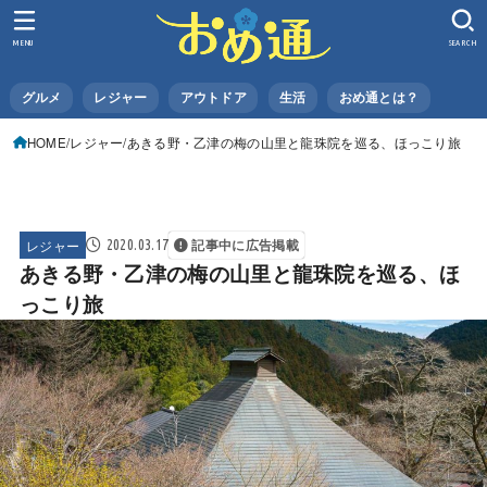
MENU
SEARCH
グルメ
レジャー
アウトドア
生活
おめ通とは？
HOME
レジャー
あきる野・乙津の梅の山里と龍珠院を巡る、ほっこり旅
レジャー
2020.03.17
記事中に広告掲載
あきる野・乙津の梅の山里と龍珠院を巡る、ほ
っこり旅