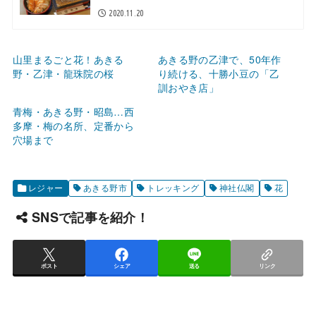
2020.11.20
山里まるごと花！あきる
あきる野の乙津で、50年作
野・乙津・龍珠院の桜
り続ける、十勝小豆の「乙
訓おやき店」
青梅・あきる野・昭島…西
多摩・梅の名所、定番から
穴場まで
レジャー
あきる野市
トレッキング
神社仏閣
花
SNSで記事を紹介！
ポスト
シェア
送る
リンク