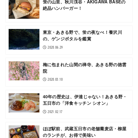
蛍の山里、秋川渓谷・AKIGAWA BASEの
絶品ハンバーガー！
東京・あきる野で、蛍の夜なべ！養沢川
の、ゲンジボタルを鑑賞
2020.06.29
梅に包まれた山間の禅寺、あきる野の徳雲
院
2020.03.10
40年の歴史は、伊達じゃない！あきる野・
五日市の「洋食キッチン シオン」
2021.02.17
ほぼ駅前、武蔵五日市の老舗蕎麦店・柳屋
のランチが、お得で美味い