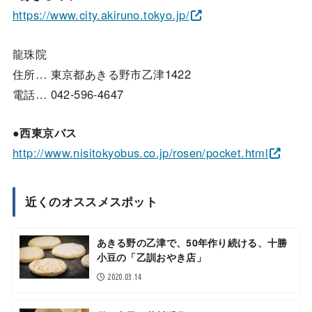
https://www.city.akiruno.tokyo.jp/
龍珠院
住所… 東京都あきる野市乙津1422
電話… 042-596-4647
●西東京バス
http://www.nisitokyobus.co.jp/rosen/pocket.html
近くのオススメスポット
あきる野の乙津で、50年作り続ける、十勝
小豆の「乙訓おやき店」
2020.03.14