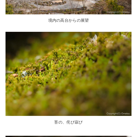
境内の高台からの展望
苔の、侘び寂び