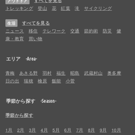
すべてを見る
アウトドア
トレッキング
登山
花
紅葉
滝
サイクリング
すべてを見る
生活
ニュース
移住
テレワーク
交通
節約術
防災
健
康・教育
買い物
エリア -Area-
青梅
あきる野
羽村
福生
昭島
武蔵村山
奥多摩
日の出
瑞穂
檜原
飯能
小菅
季節から探す -Season-
季節から探す
1月
2月
3月
4月
5月
6月
7月
8月
9月
10月