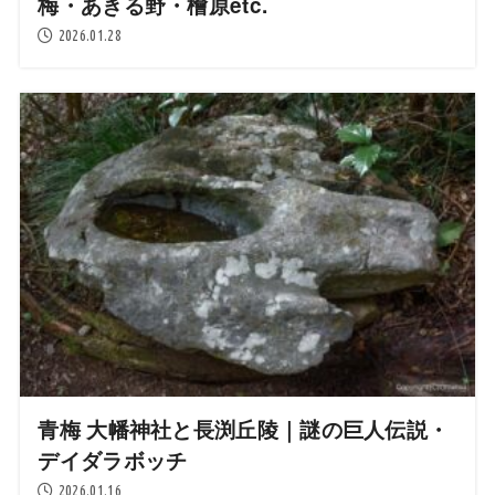
梅・あきる野・檜原etc.
2026.01.28
青梅 大幡神社と長渕丘陵｜謎の巨人伝説・
デイダラボッチ
2026.01.16