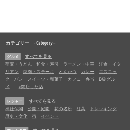
カテゴリー - Category –
すべてを見る
グルメ
蕎麦・うどん
和食・寿司
ラーメン・中華
洋食・イタ
リアン
焼肉・ステーキ
とんかつ
カレー
エスニッ
ク
パン
スイーツ・和菓子
カフェ
弁当
B級グル
メ
※閉店した店
すべてを見る
レジャー
神社仏閣
公園・庭園
花の名所
紅葉
トレッキング
歴史・文化
宿
イベント