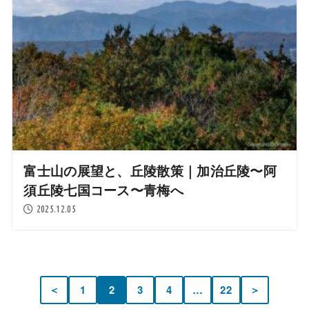
富士山の展望と、丘陵散策｜加治丘陵〜阿
須丘陵七国コース〜青梅へ
2025.12.05
＜
1
2
3
4
…
22
＞