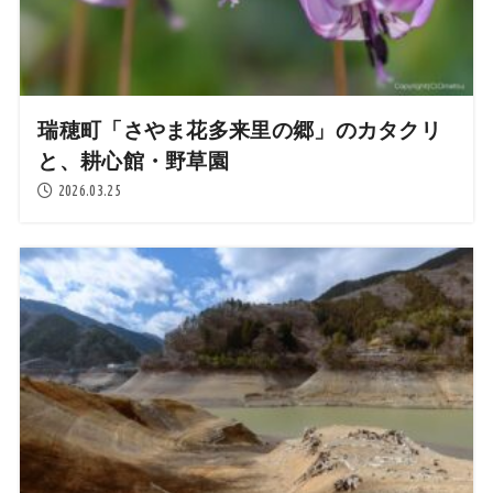
瑞穂町「さやま花多来里の郷」のカタクリ
と、耕心館・野草園
2026.03.25