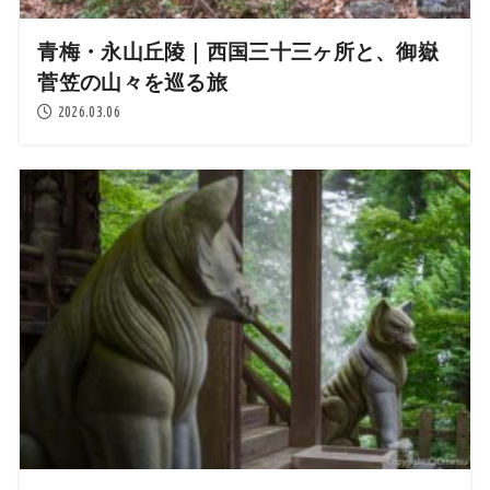
青梅・永山丘陵｜西国三十三ヶ所と、御嶽
菅笠の山々を巡る旅
2026.03.06