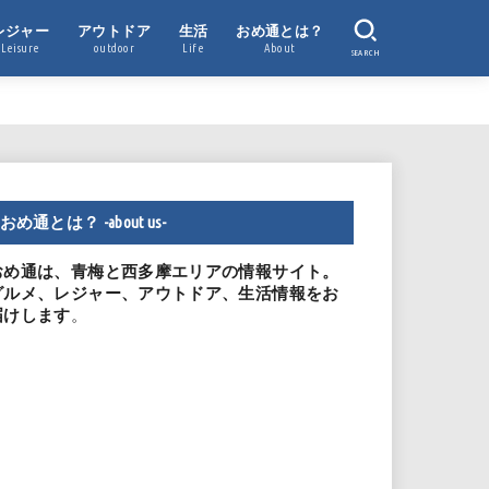
レジャー
アウトドア
生活
おめ通とは？
Leisure
outdoor
Life
About
SEARCH
おめ通とは？ -about us-
おめ通は、青梅と西多摩エリアの情報サイト。
グルメ、レジャー、アウトドア、生活情報をお
。
届けします