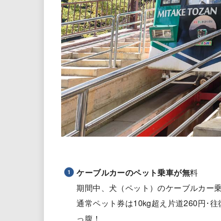
ケーブルカーのペット乗車が無
料
期間中、犬（ペット）のケーブルカー
通常ペット券は10kg超え片道260円･往復
っ腹！