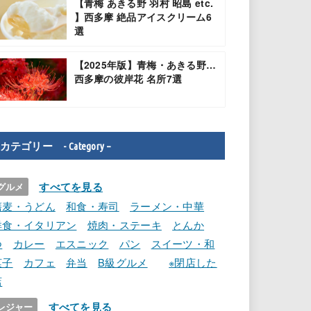
【青梅 あきる野 羽村 昭島 etc.
】西多摩 絶品アイスクリーム6
選
【2025年版】青梅・あきる野…
西多摩の彼岸花 名所7選
カテゴリー - Category –
すべてを見る
グルメ
蕎麦・うどん
和食・寿司
ラーメン・中華
洋食・イタリアン
焼肉・ステーキ
とんか
つ
カレー
エスニック
パン
スイーツ・和
菓子
カフェ
弁当
B級グルメ
※閉店した
店
すべてを見る
レジャー