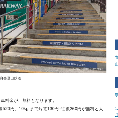
御岳登山鉄道
乗車料金が、無料となります。
1
520円、10kg まで片道130円･往復260円が無料と太