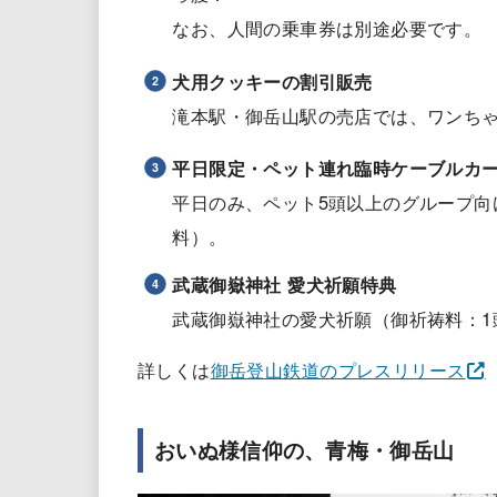
なお、人間の乗車券は別途必要です。
犬用クッキーの割引販売
滝本駅・御岳山駅の売店では、ワンちゃ
平日限定・ペット連れ臨時ケーブルカ
平日のみ、ペット5頭以上のグループ向
料）。
武蔵御嶽神社 愛犬祈願特典
武蔵御嶽神社の愛犬祈願（御祈祷料：1頭
詳しくは
御岳登山鉄道のプレスリリース
おいぬ様信仰の、青梅・御岳山