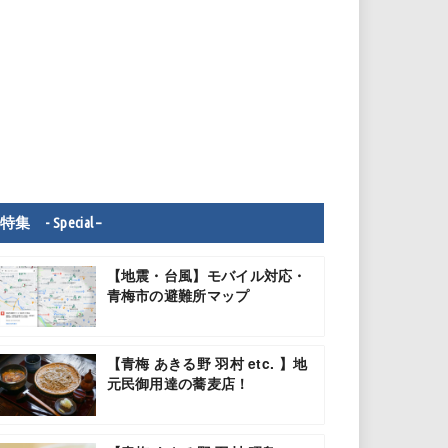
特集 - Special –
【地震・台風】モバイル対応・
青梅市の避難所マップ
【青梅 あきる野 羽村 etc. 】地
元民御用達の蕎麦店！