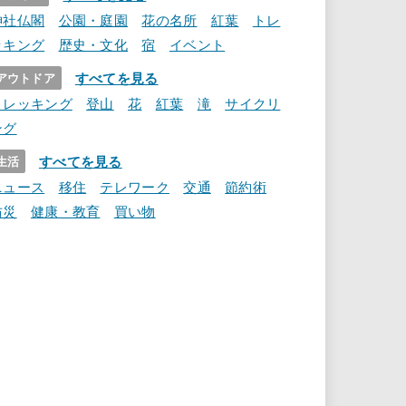
神社仏閣
公園・庭園
花の名所
紅葉
トレ
ッキング
歴史・文化
宿
イベント
すべてを見る
アウトドア
トレッキング
登山
花
紅葉
滝
サイクリ
ング
すべてを見る
生活
ニュース
移住
テレワーク
交通
節約術
防災
健康・教育
買い物