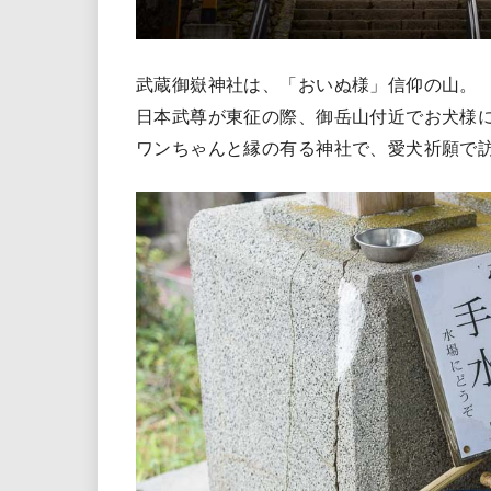
武蔵御嶽神社は、「おいぬ様」信仰の山。
日本武尊が東征の際、御岳山付近でお犬様
ワンちゃんと縁の有る神社で、愛犬祈願で