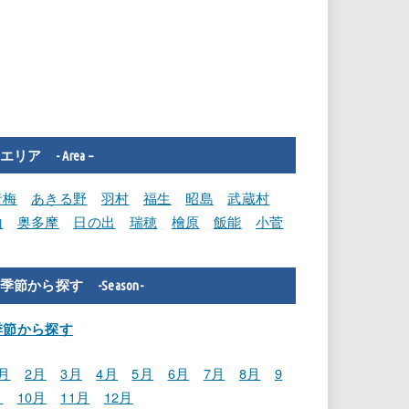
エリア - Area –
青梅
あきる野
羽村
福生
昭島
武蔵村
山
奥多摩
日の出
瑞穂
檜原
飯能
小菅
季節から探す -Season-
季節から探す
月
2月
3月
4月
5月
6月
7月
8月
9
月
10月
11月
12月