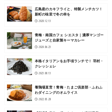
広島産のカキフライと、特製メンチカツ！
新町の味里で冬の幸を
2020.12.13
青梅・南国カフェ シエスタ｜濃厚マンゴー
ジューズと自家製キーマカレー
2024.06.23
本格イタリアンをお手頃ランチで！ 羽村・
クレッシェレ
2023.08.13
養鶏場直営！青梅・たまご倶楽部・ふわふ
わダイニングのオムライス
2022.05.28