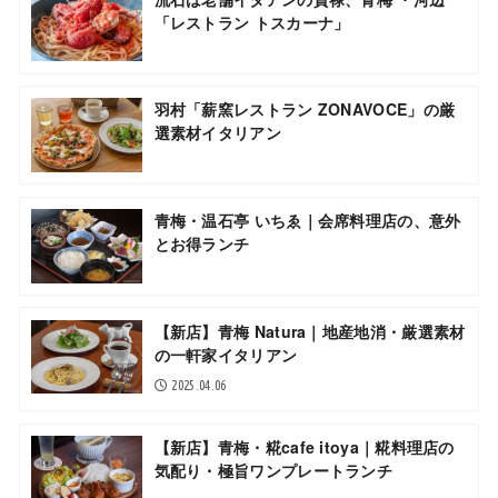
「レストラン トスカーナ」
羽村「薪窯レストラン ZONAVOCE」の厳
選素材イタリアン
青梅・温石亭 いちゑ｜会席料理店の、意外
とお得ランチ
【新店】青梅 Natura｜地産地消・厳選素材
の一軒家イタリアン
2025.04.06
【新店】青梅・糀cafe itoya｜糀料理店の
気配り・極旨ワンプレートランチ