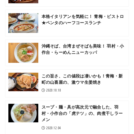
本格イタリアンを気軽に！ 青梅・ビストロ
★ペンタのハーフコースランチ
沖縄そば、台湾まぜそばも美味！ 羽村・小
作台・らーめんニューカッパ
この旨さ、この値段は凄いかも！青梅・新
町の山喜屋の、激ウマ生姜焼き
2020.10.18
スープ・麺・具が高次元で融合した、羽
村・小作台の「虎テツ」の、肉煮干しラー
メン
2020.12.04