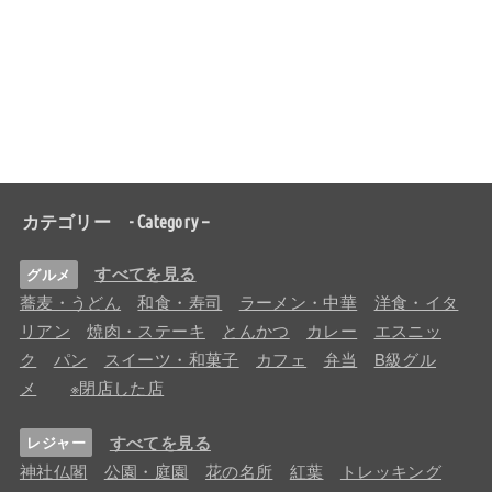
カテゴリー - Category –
すべてを見る
グルメ
蕎麦・うどん
和食・寿司
ラーメン・中華
洋食・イタ
リアン
焼肉・ステーキ
とんかつ
カレー
エスニッ
ク
パン
スイーツ・和菓子
カフェ
弁当
B級グル
メ
※閉店した店
すべてを見る
レジャー
神社仏閣
公園・庭園
花の名所
紅葉
トレッキング