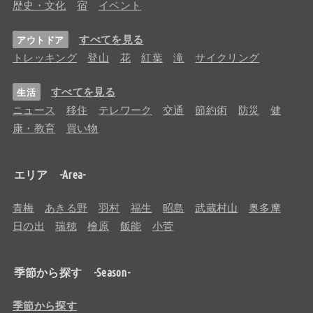
歴史・文化
宿
イベント
すべてを見る
アウトドア
トレッキング
登山
花
紅葉
滝
サイクリング
すべてを見る
生活
ニュース
移住
テレワーク
交通
節約術
防災
健
康・教育
買い物
エリア -Area-
青梅
あきる野
羽村
福生
昭島
武蔵村山
奥多摩
日の出
瑞穂
檜原
飯能
小菅
季節から探す -Season-
季節から探す