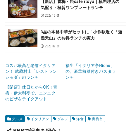
【新店】青梅・糀cafe itoya｜糀料理店の
気配り・極旨ワンプレートランチ
2025.10.01
3品の本格中華がセットに！小作駅近く「遊
遊天山」のお得ランチの実力
2020.09.29
コスパ最高な老舗イタリア
福生「イタリア亭Rione」
ン！ 武蔵村山「レストラン
の、豪華前菜付きパスタラ
シモダ」のランチ
ンチ
【閉店】休日だからOK！青
梅・伊太利亭で、ニンニク
のピザをテイクアウト
グルメ
イタリアン
グルメ
洋食
青梅市
SNSで記事を紹介！