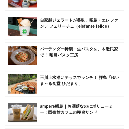
自家製ジェラートが美味、昭島・エレファ
ンテ フェリーチェ（elefante felice）
バーテンダー特製・生パスタを、木造民家
で！ 昭島パスタ工房
玉川上水沿いテラスでランチ！ 拝島「ゆい
ま～る食堂 ひだまり」
ampere昭島｜お洒落なのにボリューミ
ー！図書館カフェの極旨サンド