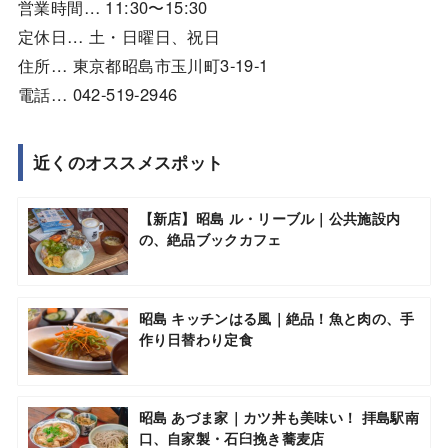
営業時間… 11:30〜15:30
定休日… 土・日曜日、祝日
住所… 東京都昭島市玉川町3-19-1
電話… 042-519-2946
近くのオススメスポット
【新店】昭島 ル・リーブル｜公共施設内
の、絶品ブックカフェ
昭島 キッチンはる風｜絶品！魚と肉の、手
作り日替わり定食
昭島 あづま家｜カツ丼も美味い！ 拝島駅南
口、自家製・石臼挽き蕎麦店