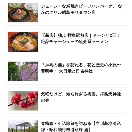
ジューシーな炭焼きビーフハンバーグ、 な
かのグリル昭島モリタウン店
【新店】独歩 拝島駅前店｜ドーンと2玉！
絶品チャーシューの魚介系ラーメン
「拝島の藤」を訪ねる、花と歴史の小旅〜
普明寺・ 大日堂と日吉神社
気軽だけど、知られざる梅園、拝島天神社
の春
青梅線・引込線跡を訪ねる【立川基地引込
線・昭和飛行機引込線 編】