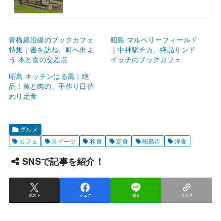
青梅線沿線のブックカフェ
昭島 マルベリーフィールド
特集｜書を訪ね、町へ出よ
｜中神駅チカ、絶品サンド
う 本と食の交差点
イッチのブックカフェ
昭島 キッチンはる風｜絶
品！魚と肉の、手作り日替
わり定食
グルメ
カフェ
スイーツ
和食
定食
昭島市
洋食
SNSで記事を紹介！
ポスト
シェア
送る
リンク