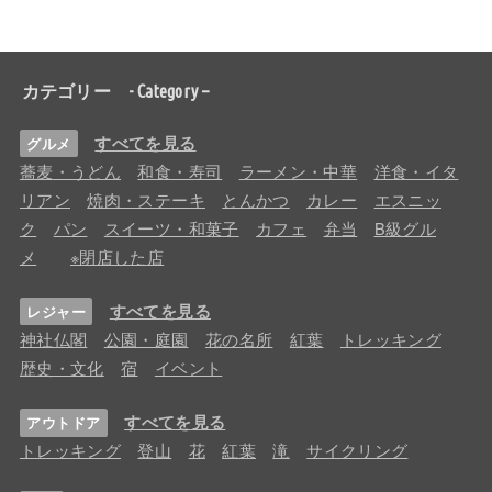
カテゴリー - Category –
すべてを見る
グルメ
蕎麦・うどん
和食・寿司
ラーメン・中華
洋食・イタ
リアン
焼肉・ステーキ
とんかつ
カレー
エスニッ
ク
パン
スイーツ・和菓子
カフェ
弁当
B級グル
メ
※閉店した店
すべてを見る
レジャー
神社仏閣
公園・庭園
花の名所
紅葉
トレッキング
歴史・文化
宿
イベント
すべてを見る
アウトドア
トレッキング
登山
花
紅葉
滝
サイクリング