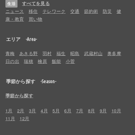
すべてを見る
生活
ニュース
移住
テレワーク
交通
節約術
防災
健
康・教育
買い物
エリア -Area-
青梅
あきる野
羽村
福生
昭島
武蔵村山
奥多摩
日の出
瑞穂
檜原
飯能
小菅
季節から探す -Season-
季節から探す
1月
2月
3月
4月
5月
6月
7月
8月
9月
10月
11月
12月