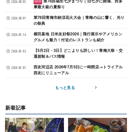
第76回福生七夕まつり｜旧七夕に開催、西多
2026.08.05
摩最大級の夏祭り
第78回青梅市納涼花火大会｜青梅の山に響く、光り
2026.08.01
の祭典
横田基地 日米友好祭2026｜飛行展示やアメリカン
2026.05.16
グルメも魅力！付近のレストランも紹介
【5月2日・3日】どこよりも詳しい！青梅大祭・交
2026.05.02
通規制＆バス情報
西友河辺店 2026年7月5日に一時閉店→トライアル
2026.05.01
西友にリニューアル
もっと見る
新着記事