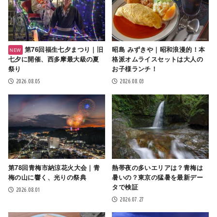
第76回福生七夕まつり｜旧
昭島 みずきや｜昭和浪漫的！本
七夕に開催、西多摩最大級の夏
格派オムライスセットは大人の
祭り
お子様ランチ！
2026.08.05
2026.08.03
第78回青梅市納涼花火大会｜青
熱帯夜の多いエリアは？青梅は
梅の山に響く、光りの祭典
暑いの？東京の猛暑を最新デー
タで検証
2026.08.01
2026.07.27