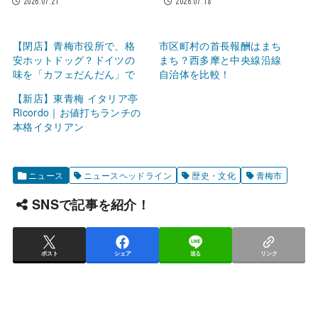
2026.07.21
2026.07.18
【閉店】青梅市役所で、格
市区町村の首長報酬はまち
安ホットドッグ？ドイツの
まち？西多摩と中央線沿線
味を「カフェだんだん」で
自治体を比較！
【新店】東青梅 イタリア亭
Ricordo｜お値打ちランチの
本格イタリアン
ニュース
ニュースヘッドライン
歴史・文化
青梅市
SNSで記事を紹介！
ポスト
シェア
送る
リンク