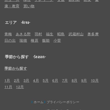
康・教育
買い物
エリア -Area-
青梅
あきる野
羽村
福生
昭島
武蔵村山
奥多摩
日の出
瑞穂
檜原
飯能
小菅
季節から探す -Season-
季節から探す
1月
2月
3月
4月
5月
6月
7月
8月
9月
10月
11月
12月
ホーム
プライバシーポリシー