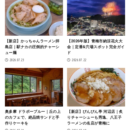
【新店】かっちゃんラーメン拝
【2026年版】青梅市納涼花火大
島店｜駅ナカの圧倒的チャーシ
会｜定番&穴場スポット完全ガイ
ュー麺
ド
2026.07.23
2026.07.22
奥多摩 ドラポーブルー｜丘の上
【新店】びんびん亭 河辺店｜炙
のカフェで、絶品焼サンドと手
りチャーシューも秀逸、八王子
作りケーキを
ラーメンの名店が青梅に