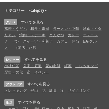
カテゴリー - Category –
すべてを見る
グルメ
蕎麦・うどん
和食・寿司
ラーメン・中華
洋食・イタ
リアン
焼肉・ステーキ
とんかつ
カレー
エスニッ
ク
パン
スイーツ・和菓子
カフェ
弁当
B級グル
メ
※閉店した店
すべてを見る
レジャー
神社仏閣
公園・庭園
花の名所
紅葉
トレッキング
歴史・文化
宿
イベント
すべてを見る
アウトドア
トレッキング
登山
花
紅葉
滝
サイクリング
すべてを見る
生活
ニュース
移住
テレワーク
交通
節約術
防災
健