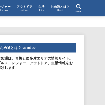
レジャー
アウトドア
生活
おめ通とは？
Leisure
outdoor
Life
About
SEARCH
おめ通とは？ -about us-
おめ通は、青梅と西多摩エリアの情報サイト。
グルメ、レジャー、アウトドア、生活情報をお
。
届けします