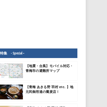
特集 - Special –
【地震・台風】モバイル対応・
青梅市の避難所マップ
【青梅 あきる野 羽村 etc. 】地
元民御用達の蕎麦店！