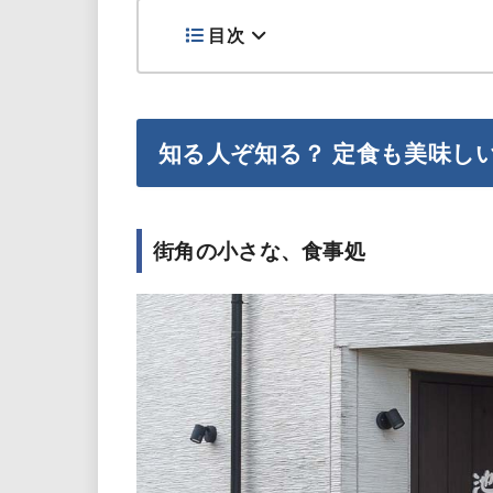
目次
知る人ぞ知る？ 定食も美味し
街角の小さな、食事処