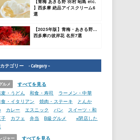
【青梅 あきる野 羽村 昭島 etc.
】西多摩 絶品アイスクリーム6
選
【2025年版】青梅・あきる野…
西多摩の彼岸花 名所7選
カテゴリー - Category –
すべてを見る
グルメ
蕎麦・うどん
和食・寿司
ラーメン・中華
洋食・イタリアン
焼肉・ステーキ
とんか
つ
カレー
エスニック
パン
スイーツ・和
菓子
カフェ
弁当
B級グルメ
※閉店した
店
すべてを見る
レジャー