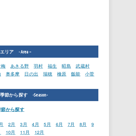
エリア - Area –
青梅
あきる野
羽村
福生
昭島
武蔵村
山
奥多摩
日の出
瑞穂
檜原
飯能
小菅
季節から探す -Season-
季節から探す
月
2月
3月
4月
5月
6月
7月
8月
9
月
10月
11月
12月