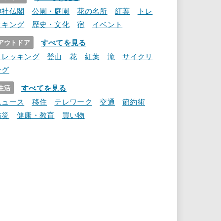
神社仏閣
公園・庭園
花の名所
紅葉
トレ
ッキング
歴史・文化
宿
イベント
すべてを見る
アウトドア
トレッキング
登山
花
紅葉
滝
サイクリ
ング
すべてを見る
生活
ニュース
移住
テレワーク
交通
節約術
防災
健康・教育
買い物