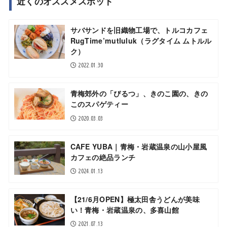
近くのオススメスポット
サバサンドを旧織物工場で、トルコカフェ
RugTime’mutluluk（ラグタイム ムトルル
ク）
2022.01.30
青梅郊外の「ぴるつ」、きのこ園の、きの
このスパゲティー
2020.03.03
CAFE YUBA｜青梅・岩蔵温泉の山小屋風
カフェの絶品ランチ
2024.01.13
【21/6月OPEN】極太田舎うどんが美味
い！青梅・岩蔵温泉の、多喜山館
2021.07.13