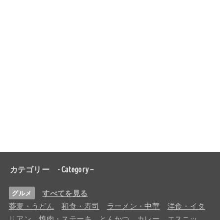
カテゴリー - Category –
すべてを見る
グルメ
蕎麦・うどん
和食・寿司
ラーメン・中華
洋食・イタ
リアン
焼肉・ステーキ
とんかつ
カレー
エスニッ