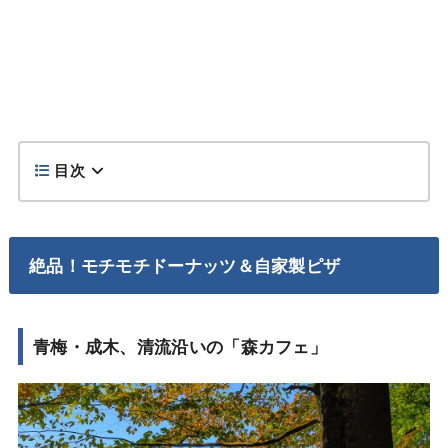
目次
絶品！モチモチドーナッツ＆自家製ピザ
青梅・成木、清流沿いの「森カフェ」