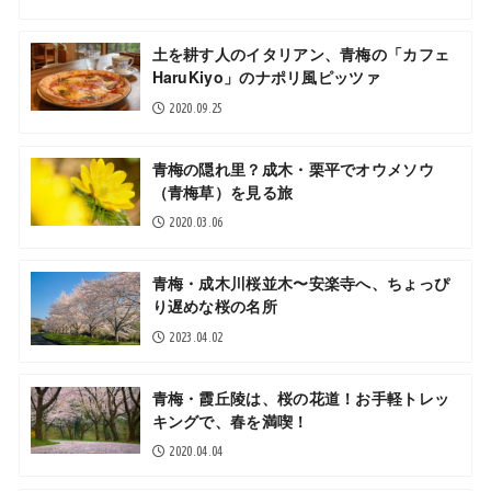
土を耕す人のイタリアン、青梅の「カフェ
HaruKiyo」のナポリ風ピッツァ
2020.09.25
青梅の隠れ里？成木・栗平でオウメソウ
（青梅草）を見る旅
2020.03.06
青梅・成木川桜並木〜安楽寺へ、ちょっぴ
り遅めな桜の名所
2023.04.02
青梅・霞丘陵は、桜の花道！お手軽トレッ
キングで、春を満喫！
2020.04.04