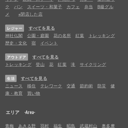
ク
パン
スイーツ・和菓子
カフェ
弁当
B級グル
メ
※閉店した店
すべてを見る
レジャー
神社仏閣
公園・庭園
花の名所
紅葉
トレッキング
歴史・文化
宿
イベント
すべてを見る
アウトドア
トレッキング
登山
花
紅葉
滝
サイクリング
すべてを見る
生活
ニュース
移住
テレワーク
交通
節約術
防災
健
康・教育
買い物
エリア -Area-
青梅
あきる野
羽村
福生
昭島
武蔵村山
奥多摩