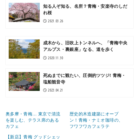
知る人ぞ知る、名所？青梅・安楽寺のしだ
れ桜
2021.03.26
成木から、旧吹上トンネルへ、「青梅中央
アルプス・裏銀座」なる、道を歩く
2020.11.30
死ぬまでに観たい、圧倒的ツツジ! 青梅・
塩船観音寺
2023.04.21
奥多摩・青梅… 東京で清流
歴史的木造建築にオープ
を楽しむ、テラス席のある
ン！青梅・ナミオ珈琲の、
カフェ
フワフワカフェラテ
【新店】青梅 グッドシェッ