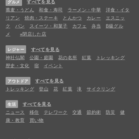
すべてを見る
グルメ
蕎麦・うどん
和食・寿司
ラーメン・中華
洋食・イタ
リアン
焼肉・ステーキ
とんかつ
カレー
エスニッ
ク
パン
スイーツ・和菓子
カフェ
弁当
B級グル
メ
※閉店した店
すべてを見る
レジャー
神社仏閣
公園・庭園
花の名所
紅葉
トレッキング
歴史・文化
宿
イベント
すべてを見る
アウトドア
トレッキング
登山
花
紅葉
滝
サイクリング
すべてを見る
生活
ニュース
移住
テレワーク
交通
節約術
防災
健
康・教育
買い物