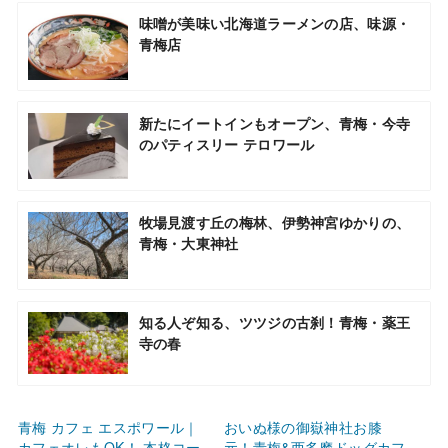
味噌が美味い北海道ラーメンの店、味源・
青梅店
新たにイートインもオープン、青梅・今寺
のパティスリー テロワール
牧場見渡す丘の梅林、伊勢神宮ゆかりの、
青梅・大東神社
知る人ぞ知る、ツツジの古刹！青梅・薬王
寺の春
青梅 カフェ エスポワール｜
おいぬ様の御嶽神社お膝
カフェオレもOK！ 本格コー
元！青梅&西多摩ドッグカフ