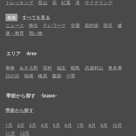
トレッキング
登山
花
紅葉
滝
サイクリング
すべてを見る
生活
ニュース
移住
テレワーク
交通
節約術
防災
健
康・教育
買い物
エリア -Area-
青梅
あきる野
羽村
福生
昭島
武蔵村山
奥多摩
日の出
瑞穂
檜原
飯能
小菅
季節から探す -Season-
季節から探す
1月
2月
3月
4月
5月
6月
7月
8月
9月
10月
11月
12月