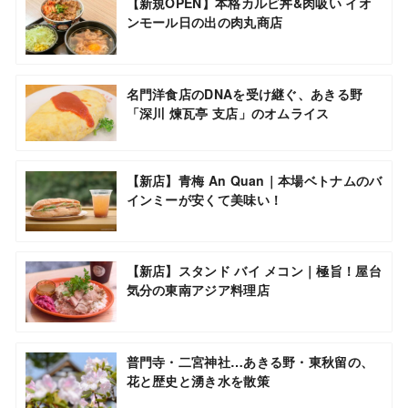
【新規OPEN】本格カルビ丼&肉吸い イオ
ンモール日の出の肉丸商店
名門洋食店のDNAを受け継ぐ、あきる野
「深川 煉瓦亭 支店」のオムライス
【新店】青梅 An Quan｜本場ベトナムのバ
インミーが安くて美味い！
【新店】スタンド バイ メコン｜極旨！屋台
気分の東南アジア料理店
普門寺・二宮神社…あきる野・東秋留の、
花と歴史と湧き水を散策