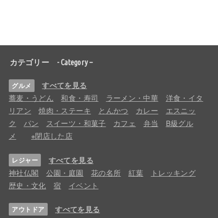
カテゴリー - Category –
すべてを見る
グルメ
蕎麦・うどん
和食・寿司
ラーメン・中華
洋食・イタ
リアン
焼肉・ステーキ
とんかつ
カレー
エスニッ
ク
パン
スイーツ・和菓子
カフェ
弁当
B級グル
メ
※閉店した店
すべてを見る
レジャー
神社仏閣
公園・庭園
花の名所
紅葉
トレッキング
歴史・文化
宿
イベント
すべてを見る
アウトドア