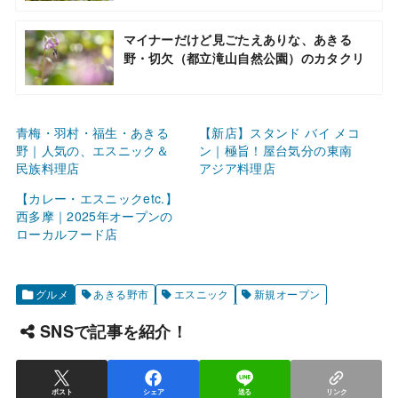
マイナーだけど見ごたえありな、あきる
野・切欠（都立滝山自然公園）のカタクリ
青梅・羽村・福生・あきる
【新店】スタンド バイ メコ
野｜人気の、エスニック＆
ン｜極旨！屋台気分の東南
民族料理店
アジア料理店
【カレー・エスニックetc.】
西多摩｜2025年オープンの
ローカルフード店
グルメ
あきる野市
エスニック
新規オープン
SNSで記事を紹介！
ポスト
シェア
送る
リンク