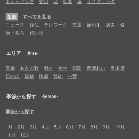
トレッキング
登山
花
紅葉
滝
サイクリング
すべてを見る
生活
ニュース
移住
テレワーク
交通
節約術
防災
健
康・教育
買い物
エリア -Area-
青梅
あきる野
羽村
福生
昭島
武蔵村山
奥多摩
日の出
瑞穂
檜原
飯能
小菅
季節から探す -Season-
季節から探す
1月
2月
3月
4月
5月
6月
7月
8月
9月
10月
11月
12月