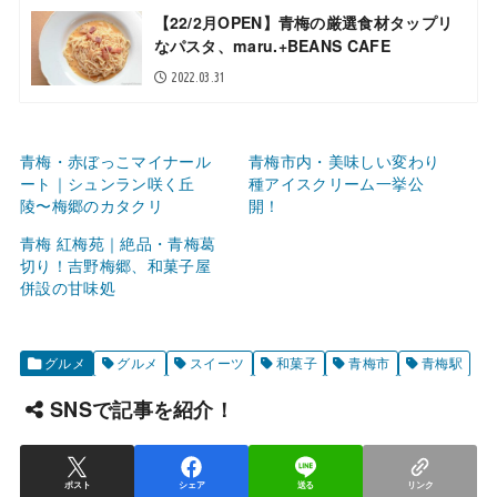
【22/2月OPEN】青梅の厳選食材タップリ
なパスタ、maru.+BEANS CAFE
2022.03.31
青梅・赤ぼっこマイナール
青梅市内・美味しい変わり
ート｜シュンラン咲く丘
種アイスクリーム一挙公
陵〜梅郷のカタクリ
開！
青梅 紅梅苑｜絶品・青梅葛
切り！吉野梅郷、和菓子屋
併設の甘味処
グルメ
グルメ
スイーツ
和菓子
青梅市
青梅駅
SNSで記事を紹介！
ポスト
シェア
送る
リンク