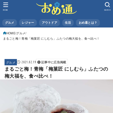
MENU
SEARCH
グルメ
レジャー
アウトドア
生活
おめ通とは？
HOME
グルメ
まるごと梅！青梅「梅菓匠 にしむら」ふたつの梅大福を、食べ比べ！
グルメ
2021.02.19
記事中に広告掲載
まるごと梅！青梅「梅菓匠 にしむら」ふたつの
梅大福を、食べ比べ！