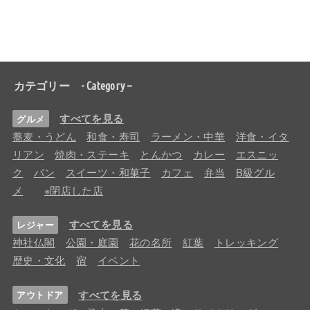
カテゴリー - Category –
すべてを見る
グルメ
蕎麦・うどん
和食・寿司
ラーメン・中華
洋食・イタ
リアン
焼肉・ステーキ
とんかつ
カレー
エスニッ
ク
パン
スイーツ・和菓子
カフェ
弁当
B級グル
メ
※閉店した店
すべてを見る
レジャー
神社仏閣
公園・庭園
花の名所
紅葉
トレッキング
歴史・文化
宿
イベント
すべてを見る
アウトドア