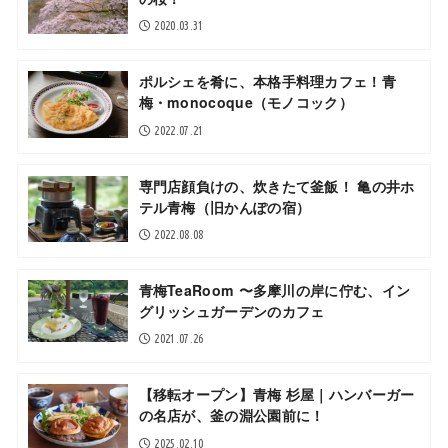
2020.03.31
ポルシェを肴に、本格手料理カフェ！青
梅・monocoque（モノコック）
2022.07.21
専門店顔負けの、炊きたて釜飯！ 亀の井ホ
テル青梅（旧かんぽの宿）
2022.08.08
青梅TeaRoom 〜多摩川の岸に佇む、イン
グリッシュガーデンのカフェ
2021.07.26
【移転オープン】青梅 杉屋｜ハンバーガー
の名店が、釜の淵公園前に！
2025.02.10