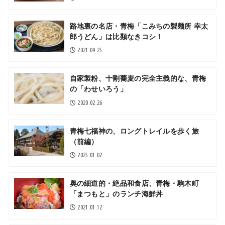
路地裏の名店・青梅「こみちの製麺所 幸太
郎うどん」は比類なきコシ！
2021.09.25
自家製粉、十割蕎麦の完全主義的な、青梅
の「わせいろう」
2020.02.26
青梅七福神の、ロングトレイルを歩く旅
（前編）
2025.01.02
奥の細道的・絶品和食店、青梅・駒木町
「まつもと」のランチ海鮮丼
2021.01.12