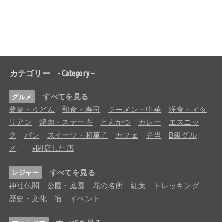
カテゴリー - Category –
すべてを見る
グルメ
蕎麦・うどん
和食・寿司
ラーメン・中華
洋食・イタ
リアン
焼肉・ステーキ
とんかつ
カレー
エスニッ
ク
パン
スイーツ・和菓子
カフェ
弁当
B級グル
メ
※閉店した店
すべてを見る
レジャー
神社仏閣
公園・庭園
花の名所
紅葉
トレッキング
歴史・文化
宿
イベント