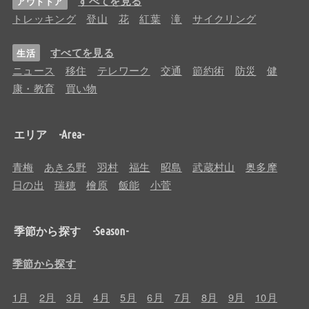
すべてを見る
アウトドア
トレッキング
登山
花
紅葉
滝
サイクリング
すべてを見る
生活
ニュース
移住
テレワーク
交通
節約術
防災
健
康・教育
買い物
エリア -Area-
青梅
あきる野
羽村
福生
昭島
武蔵村山
奥多摩
日の出
瑞穂
檜原
飯能
小菅
季節から探す -Season-
季節から探す
1月
2月
3月
4月
5月
6月
7月
8月
9月
10月