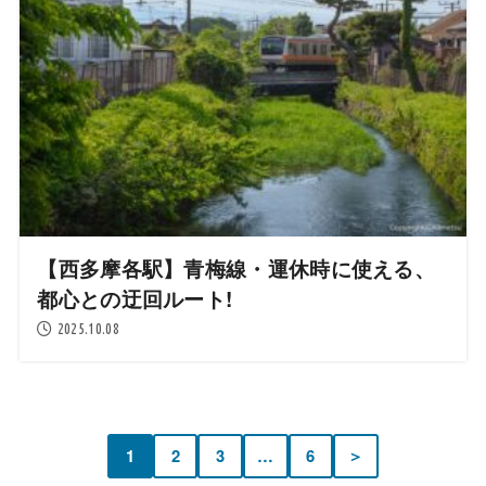
【西多摩各駅】青梅線・運休時に使える、
都心との迂回ルート!
2025.10.08
1
2
3
…
6
＞