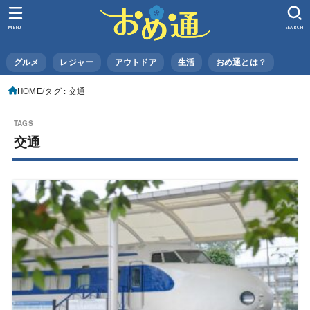
MENU
SEARCH
グルメ
レジャー
アウトドア
生活
おめ通とは？
HOME
タグ : 交通
交通