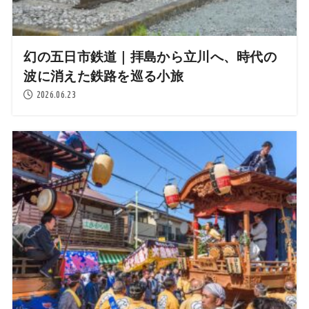
幻の五日市鉄道｜拝島から立川へ、時代の
波に消えた鉄路を巡る小旅
2026.06.23