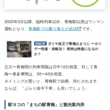
2023年3月以降、臨時列車以外、青梅駅以西はワンマン
運転となり、
青梅駅での乗り換えが必須
です。
ダイヤ改正で青梅止まりに 〜ホリ
関連記事
デー快速・攻略法！ 将来は特急になるの
か？
立川〜青梅間の列車間隔は日中12分程度。対して青
梅〜奥多摩間は、30〜40分程度。
タイミングが悪いと、青梅駅で結構、待たされます。
ならば、「ぶらり途中下車」も良いでしょう。
駅ヨコの「まちの駅青梅」と観光案内所