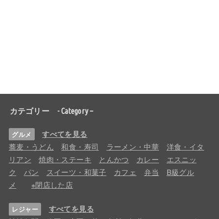
カテゴリー - Category –
すべてを見る
グルメ
蕎麦・うどん
和食・寿司
ラーメン・中華
洋食・イタ
リアン
焼肉・ステーキ
とんかつ
カレー
エスニッ
ク
パン
スイーツ・和菓子
カフェ
弁当
B級グル
メ
※閉店した店
すべてを見る
レジャー