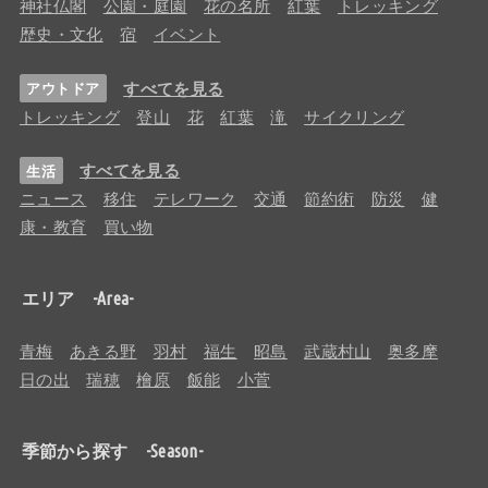
神社仏閣
公園・庭園
花の名所
紅葉
トレッキング
歴史・文化
宿
イベント
すべてを見る
アウトドア
トレッキング
登山
花
紅葉
滝
サイクリング
すべてを見る
生活
ニュース
移住
テレワーク
交通
節約術
防災
健
康・教育
買い物
エリア -Area-
青梅
あきる野
羽村
福生
昭島
武蔵村山
奥多摩
日の出
瑞穂
檜原
飯能
小菅
季節から探す -Season-