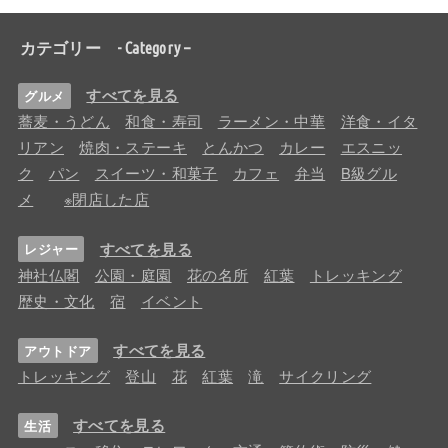
カテゴリー - Category –
すべてを見る
グルメ
蕎麦・うどん
和食・寿司
ラーメン・中華
洋食・イタ
リアン
焼肉・ステーキ
とんかつ
カレー
エスニッ
ク
パン
スイーツ・和菓子
カフェ
弁当
B級グル
メ
※閉店した店
すべてを見る
レジャー
神社仏閣
公園・庭園
花の名所
紅葉
トレッキング
歴史・文化
宿
イベント
すべてを見る
アウトドア
トレッキング
登山
花
紅葉
滝
サイクリング
すべてを見る
生活