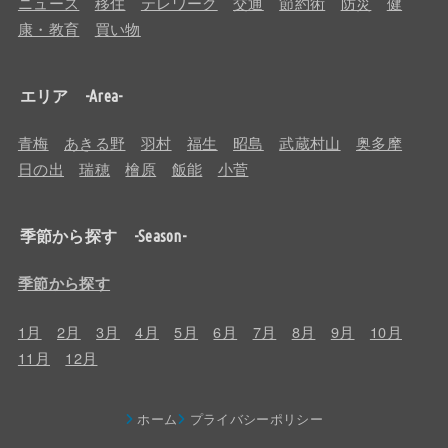
ニュース
移住
テレワーク
交通
節約術
防災
健
康・教育
買い物
エリア -Area-
青梅
あきる野
羽村
福生
昭島
武蔵村山
奥多摩
日の出
瑞穂
檜原
飯能
小菅
季節から探す -Season-
季節から探す
1月
2月
3月
4月
5月
6月
7月
8月
9月
10月
11月
12月
ホーム
プライバシーポリシー