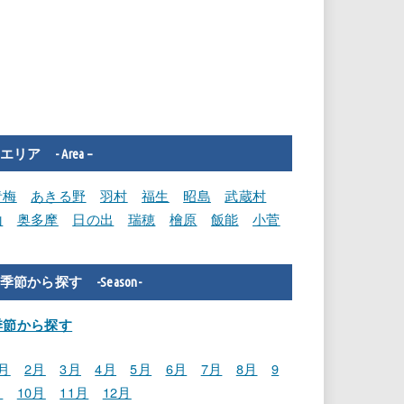
エリア - Area –
青梅
あきる野
羽村
福生
昭島
武蔵村
山
奥多摩
日の出
瑞穂
檜原
飯能
小菅
季節から探す -Season-
季節から探す
月
2月
3月
4月
5月
6月
7月
8月
9
月
10月
11月
12月