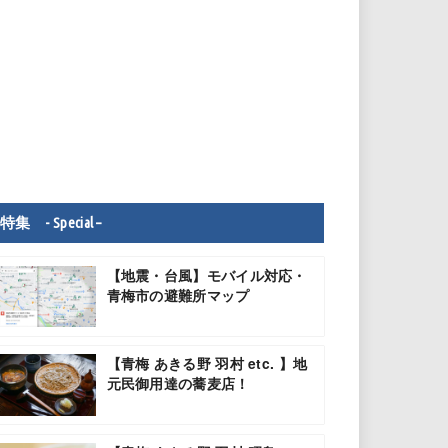
特集 - Special –
【地震・台風】モバイル対応・
青梅市の避難所マップ
【青梅 あきる野 羽村 etc. 】地
元民御用達の蕎麦店！