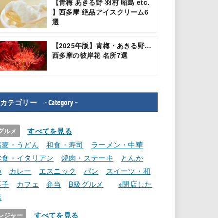
【青梅 あきる野 羽村 昭島 etc.
】西多摩 絶品アイスクリーム6
選
【2025年版】青梅・あきる野…
西多摩の彼岸花 名所7選
カテゴリー - Category –
すべてを見る
グルメ
蕎麦・うどん
和食・寿司
ラーメン・中華
洋食・イタリアン
焼肉・ステーキ
とんか
つ
カレー
エスニック
パン
スイーツ・和
菓子
カフェ
弁当
B級グルメ
※閉店した
店
すべてを見る
レジャー