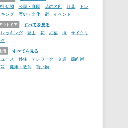
神社仏閣
公園・庭園
花の名所
紅葉
トレ
ッキング
歴史・文化
宿
イベント
すべてを見る
アウトドア
トレッキング
登山
花
紅葉
滝
サイクリ
ング
すべてを見る
生活
ニュース
移住
テレワーク
交通
節約術
防災
健康・教育
買い物