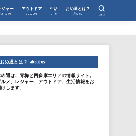
レジャー
アウトドア
生活
おめ通とは？
Leisure
outdoor
Life
About
SEARCH
おめ通とは？ -about us-
おめ通は、青梅と西多摩エリアの情報サイト。
グルメ、レジャー、アウトドア、生活情報をお
。
届けします