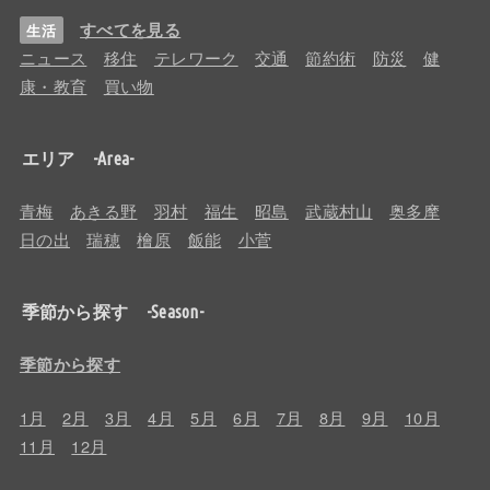
すべてを見る
生活
ニュース
移住
テレワーク
交通
節約術
防災
健
康・教育
買い物
エリア -Area-
青梅
あきる野
羽村
福生
昭島
武蔵村山
奥多摩
日の出
瑞穂
檜原
飯能
小菅
季節から探す -Season-
季節から探す
1月
2月
3月
4月
5月
6月
7月
8月
9月
10月
11月
12月