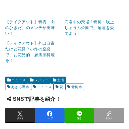
【テイクアウト】青梅「肉
穴場中の穴場？青梅・吹上
のひきだ」のメンチが美味
しょうぶ公園で、睡蓮を愛
い！
でよう！
【テイクアウト】外出自粛
だけど花見？小作の空楽
で、お花見的・居酒屋料理
を！
ニュース
レジャー
生活
あきる野市
ニュース
花
青梅市
SNSで記事を紹介！
ポスト
シェア
送る
リンク