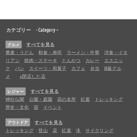
カテゴリー - Category –
すべてを見る
グルメ
蕎麦・うどん
和食・寿司
ラーメン・中華
洋食・イタ
リアン
焼肉・ステーキ
とんかつ
カレー
エスニッ
ク
パン
スイーツ・和菓子
カフェ
弁当
B級グル
メ
※閉店した店
すべてを見る
レジャー
神社仏閣
公園・庭園
花の名所
紅葉
トレッキング
歴史・文化
宿
イベント
すべてを見る
アウトドア
トレッキング
登山
花
紅葉
滝
サイクリング