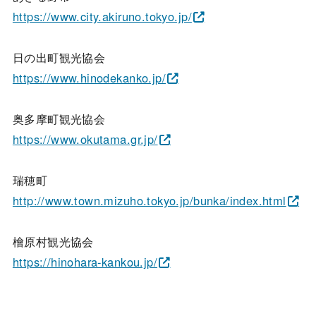
https://www.city.akiruno.tokyo.jp/
日の出町観光協会
https://www.hinodekanko.jp/
奥多摩町観光協会
https://www.okutama.gr.jp/
瑞穂町
http://www.town.mizuho.tokyo.jp/bunka/index.html
檜原村観光協会
https://hinohara-kankou.jp/