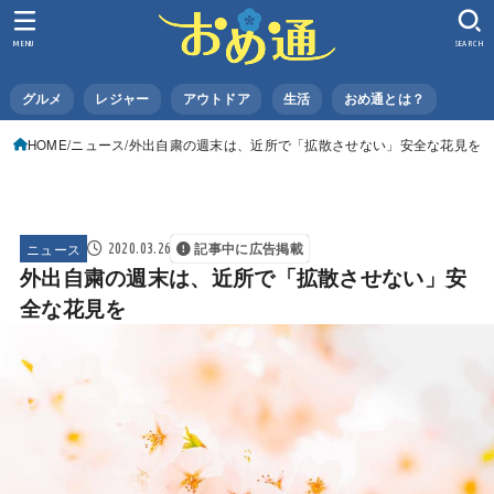
MENU
SEARCH
グルメ
レジャー
アウトドア
生活
おめ通とは？
HOME
ニュース
外出自粛の週末は、近所で「拡散させない」安全な花見を
ニュース
2020.03.26
記事中に広告掲載
外出自粛の週末は、近所で「拡散させない」安
全な花見を