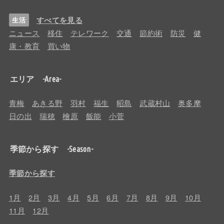
すべてを見る
生活
ニュース
移住
テレワーク
交通
節約術
防災
健
康・教育
買い物
エリア -Area-
青梅
あきる野
羽村
福生
昭島
武蔵村山
奥多摩
日の出
瑞穂
檜原
飯能
小菅
季節から探す -Season-
季節から探す
1月
2月
3月
4月
5月
6月
7月
8月
9月
10月
11月
12月