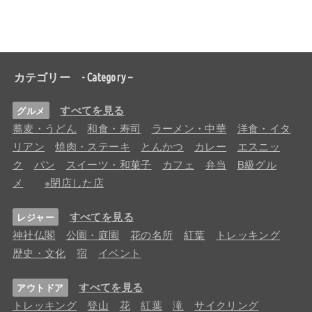
カテゴリー - Category –
すべてを見る
グルメ
蕎麦・うどん
和食・寿司
ラーメン・中華
洋食・イタ
リアン
焼肉・ステーキ
とんかつ
カレー
エスニッ
ク
パン
スイーツ・和菓子
カフェ
弁当
B級グル
メ
※閉店した店
すべてを見る
レジャー
神社仏閣
公園・庭園
花の名所
紅葉
トレッキング
歴史・文化
宿
イベント
すべてを見る
アウトドア
トレッキング
登山
花
紅葉
滝
サイクリング