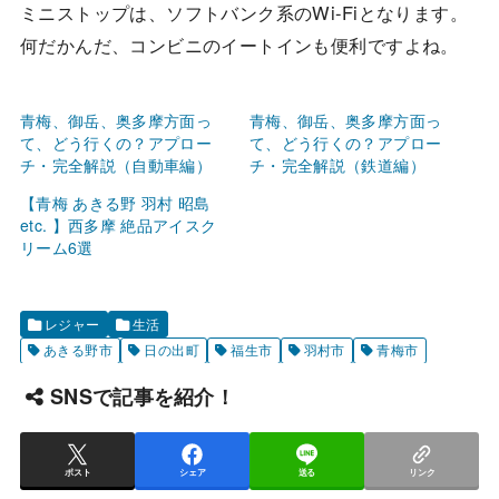
ミニストップは、ソフトバンク系のWi-Fiとなります。
何だかんだ、コンビニのイートインも便利ですよね。
青梅、御岳、奥多摩方面っ
青梅、御岳、奥多摩方面っ
て、どう行くの？アプロー
て、どう行くの？アプロー
チ・完全解説（自動車編）
チ・完全解説（鉄道編）
【青梅 あきる野 羽村 昭島
etc. 】西多摩 絶品アイスク
リーム6選
レジャー
生活
あきる野市
日の出町
福生市
羽村市
青梅市
SNSで記事を紹介！
ポスト
シェア
送る
リンク