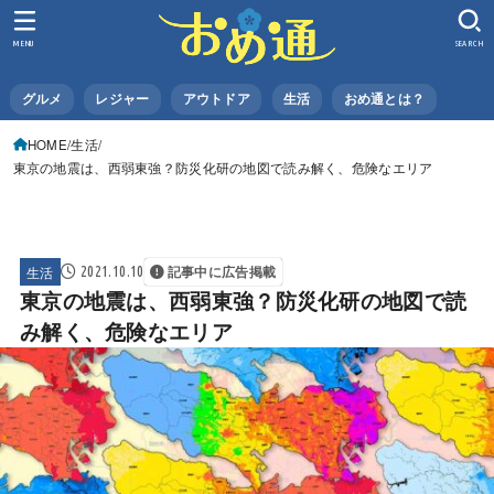
MENU
SEARCH
グルメ
レジャー
アウトドア
生活
おめ通とは？
HOME
生活
東京の地震は、西弱東強？防災化研の地図で読み解く、危険なエリア
生活
2021.10.10
記事中に広告掲載
東京の地震は、西弱東強？防災化研の地図で読
み解く、危険なエリア