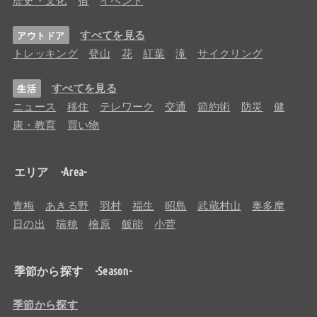
すべてを見る
アウトドア
トレッキング
登山
花
紅葉
滝
サイクリング
すべてを見る
生活
ニュース
移住
テレワーク
交通
節約術
防災
健
康・教育
買い物
エリア -Area-
青梅
あきる野
羽村
福生
昭島
武蔵村山
奥多摩
日の出
瑞穂
檜原
飯能
小菅
季節から探す -Season-
季節から探す