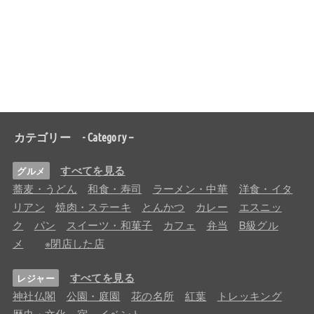
カテゴリー - Category –
すべてを見る
グルメ
蕎麦・うどん
和食・寿司
ラーメン・中華
洋食・イタ
リアン
焼肉・ステーキ
とんかつ
カレー
エスニッ
ク
パン
スイーツ・和菓子
カフェ
弁当
B級グル
メ
※閉店した店
すべてを見る
レジャー
神社仏閣
公園・庭園
花の名所
紅葉
トレッキング
歴史・文化
宿
イベント