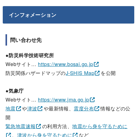
インフォメーション
問い合わせ先
●防災科学技術研究所
Webサイト…
https://www.bosai.go.jp
防災関係ハザードマップの
J-SHIS Map
を公開
●気象庁
Webサイト…
https://www.jma.go.jp
地震
や
津波
や最新情報、
震度分布
情報などの公
開
緊急地震速報
の利用方法、
地震から身を守るために
、
津波から身を守るために
など