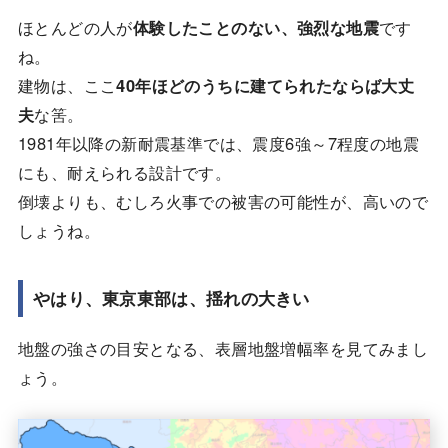
ほとんどの人が
体験したことのない、強烈な地震
です
ね。
建物は、ここ
40年ほどのうちに建てられたならば大丈
夫
な筈。
1981年以降の新耐震基準では、震度6強～7程度の地震
にも、耐えられる設計です。
倒壊よりも、むしろ火事での被害の可能性が、高いので
しょうね。
やはり、東京東部は、揺れの大きい
地盤の強さの目安となる、表層地盤増幅率を見てみまし
ょう。