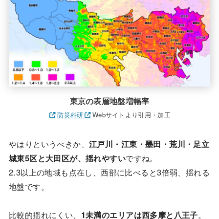
東京の表層地盤増幅率
防災科研
Webサイトより引用・加工
やはりというべきか、
江戸川・江東・墨田・荒川・足立
城東5区と大田区が、揺れやすい
ですね。
2.3以上の地域も点在し、西部に比べると3倍弱、揺れる
地盤です。
比較的揺れにくい、
1未満のエリアは西多摩と八王子
。