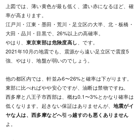
上図では、薄い黄色が最も低く、濃い赤になるほど、確
率が高まります。
江戸川・江東・墨田・荒川・足立区の大半、北・板橋・
大田・品川・目黒で、26%以上の高確率。
やはり、
東京東部は危険度高し
、です。
2021年10月の地震でも、震源から遠い足立区で震度5
強、やはり、地盤が弱いのでしょう。
他の都区内では、軒並み6〜26%と確率は下がります。
東部に比べればやや安心ですが、油断は禁物ですね。
西多摩と八王子市西部は、概ね0.1〜3%とかなり確率は
低くなります。起きない保証はありませんが、
地震がイ
ヤな人は、西多摩などへ引っ越すのも悪くありません
よ。