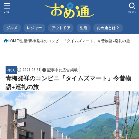
MENU
SEARCH
グルメ
レジャー
アウトドア
生活
おめ通とは？
HOME
生活
青梅発祥のコンビニ「タイムズマート」今昔物語+巡礼の旅
生活
2021.08.31
記事中に広告掲載
青梅発祥のコンビニ「タイムズマート」今昔物
語+巡礼の旅