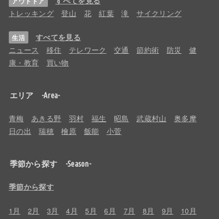
すべてを見る
アウトドア
トレッキング
登山
花
紅葉
滝
サイクリング
すべてを見る
生活
ニュース
移住
テレワーク
交通
節約術
防災
健
康・教育
買い物
エリア -Area-
青梅
あきる野
羽村
福生
昭島
武蔵村山
奥多摩
日の出
瑞穂
檜原
飯能
小菅
季節から探す -Season-
季節から探す
1月
2月
3月
4月
5月
6月
7月
8月
9月
10月