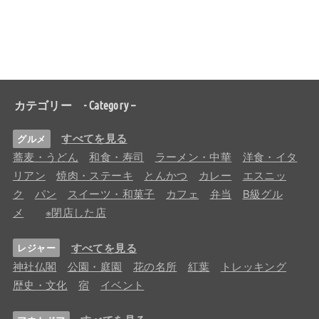
カテゴリー - Category –
すべてを見る
グルメ
蕎麦・うどん
和食・寿司
ラーメン・中華
洋食・イタ
リアン
焼肉・ステーキ
とんかつ
カレー
エスニッ
ク
パン
スイーツ・和菓子
カフェ
弁当
B級グル
メ
※閉店した店
すべてを見る
レジャー
神社仏閣
公園・庭園
花の名所
紅葉
トレッキング
歴史・文化
宿
イベント